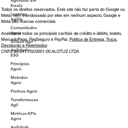
Agilidade Em
Escala
Todos os direitos reservados. Este site não faz parte do Google ou
Learning
Meta, nem é endossado por eles em nenhum aspecto. Google e
Agility
Meta são marcas comerciais
Comunidades
Ageis
Aceitamos todos os principais cartões de crédito e débito, boleto,
MercadoPago, PagSeguro e PayPal.
Política de Entrega, Troca,
Gestao Agil
Devolução e Reembolso
Agilidade
CNPJ 39.241.702/0001-00
ALOTUZ LTDA
ESG
Principios
Ageis
Metodos
Ageis
Praticas Ageis
Transformacao
Agil
Metricas KPIs
Ageis
Agilidade