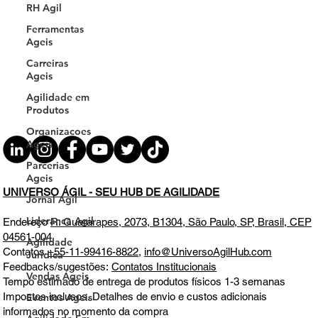
RH Agil
Ferramentas
Ageis
Carreiras
Ageis
Agilidade em
Produtos
Organizacoes
Ageis
Parcerias
Ageis
UNIVERSO ÁGIL - SEU HUB DE AGILIDADE
Jornal Agil
Lideranca Agil
Endereço
R. Guararapes, 2073, B1304, São Paulo, SP, Brasil, CEP
04561-004
Agilidade
Contatos
+55-11-99416-8822
,
info@UniversoAgilHub.com
Jurídica
Feedbacks/sugestões:
Contatos Institucionais
Vendas Ágeis
Tempo estimado de entrega de produtos físicos 1-3 semanas
Impostos inclusos. Detalhes de envio e custos adicionais
Eventos Ageis
informados no momento da compra