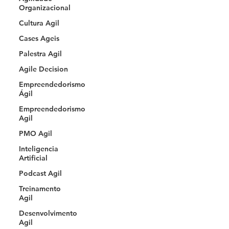
Organizacional
Cultura Agil
Cases Ageis
Palestra Agil
Agile Decision
Empreendedorismo
Ágil
Empreendedorismo
Agil
PMO Agil
Inteligencia
Artificial
Podcast Agil
Treinamento
Agil
Desenvolvimento
Agil