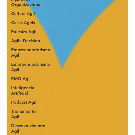
Organizacional
Cultura Agil
Cases Ageis
Palestra Agil
Agile Decision
Empreendedorismo
Ágil
Empreendedorismo
Agil
PMO Agil
Inteligencia
Artificial
Podcast Agil
Treinamento
Agil
Desenvolvimento
Agil