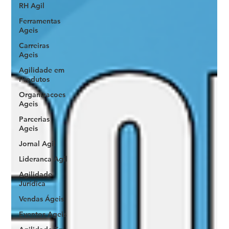
RH Agil
Ferramentas
Ageis
Carreiras
Ageis
Agilidade em
Produtos
Organizacoes
Ageis
Parcerias
Ageis
Jornal Agil
Lideranca Agil
Agilidade
Jurídica
Vendas Ágeis
Eventos Ageis