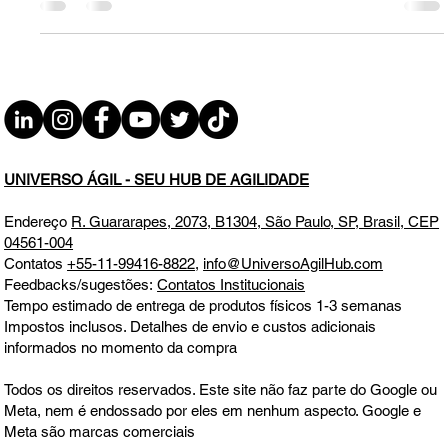
Jornada Agil
#JornadaÁgil EP1727 Comunicação
Ágil em Vendas SAB 01.11.25 07h31
Comunicação Ágil em Vendas
UNIVERSO ÁGIL - SEU HUB DE AGILIDADE
Endereço
R. Guararapes, 2073, B1304, São Paulo, SP, Brasil, CEP
04561-004
Contatos
+55-11-99416-8822
,
info@UniversoAgilHub.com
Feedbacks/sugestões:
Contatos Institucionais