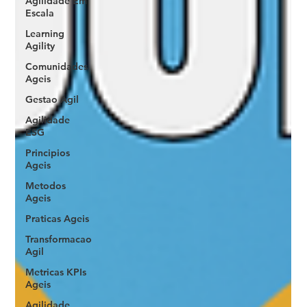
Agilidade Em
Escala
Learning
Agility
Comunidades
Ageis
Gestao Agil
Agilidade
ESG
Principios
Ageis
Metodos
Ageis
Praticas Ageis
Transformacao
Agil
Metricas KPIs
Ageis
Agilidade