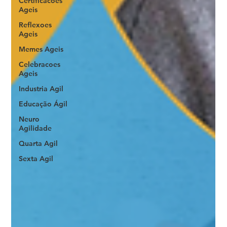
Certificacoes
Ageis
Reflexoes
Ageis
Memes Ageis
Celebracoes
Ageis
Industria Agil
Educação Ágil
Neuro
Agilidade
Quarta Agil
Sexta Agil