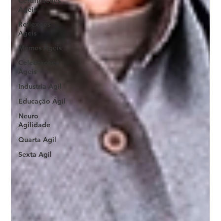
Certificacoes
Ageis
Reflexoes
Ageis
Memes Ageis
Celebracoes
Ageis
Industria Agil
Educação Ágil
Neuro
Agilidade
Quarta Agil
Sexta Agil