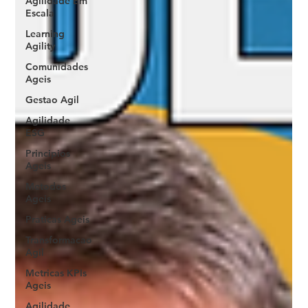
Agilidade Em
Escala
Learning
Agility
Comunidades
Ageis
Gestao Agil
Agilidade
ESG
Principios
Ageis
Metodos
Ageis
Praticas Ageis
Transformacao
Agil
Metricas KPIs
Ageis
Agilidade