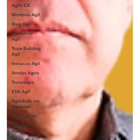
Agile CX
Mentoria Agil
Blog Agil
Workshop
Agil
Team Building
Agil
Inovacao Agil
Vendas Ageis
Tecnologia
ESG Agil
Agilidade em
Produtos
Agilizaaa AI
Dinamicas
Ageis