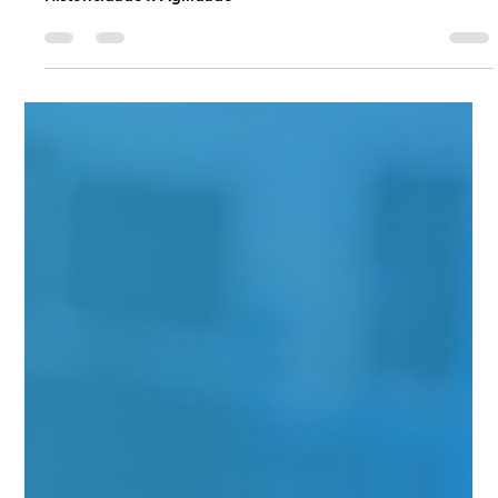
Universo Ágil (interno)
Apr 25
2 min read
#JornadaÁgil EP1903 Historicidade x
Agilidade Microfundamentos de
Resultado da Gestão na Visão Ágil
DOM 26.04.26 07h31
Historicidade x Agilidade