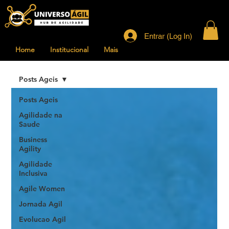
Entrar (Log In)
Home
Institucional
Mais
Posts Ageis
Posts Ageis
Agilidade na
Saude
Business
Agility
Agilidade
Inclusiva
Agile Women
Jornada Agil
Evolucao Agil