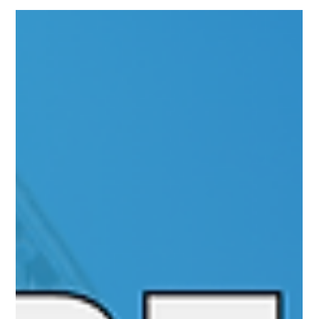
Resultados na Gestão na Visão do
Ágil DOM 03.05.26 07h31
Assertividade x Agilidade