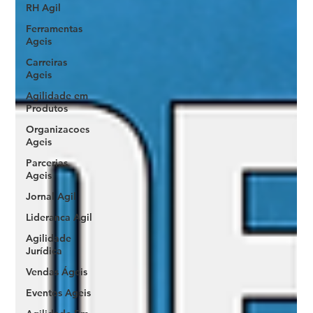
RH Agil
Ferramentas
Ageis
Carreiras
Ageis
Agilidade em
Produtos
Organizacoes
Ageis
Parcerias
Ageis
Jornal Agil
Lideranca Agil
Agilidade
Jurídica
Vendas Ágeis
Eventos Ageis