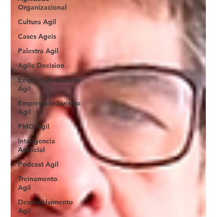
Organizacional
Cultura Agil
Cases Ageis
Palestra Agil
Agile Decision
Empreendedorismo
Ágil
Empreendedorismo
Agil
PMO Agil
Inteligencia
Artificial
Podcast Agil
Treinamento
Agil
Desenvolvimento
Agil