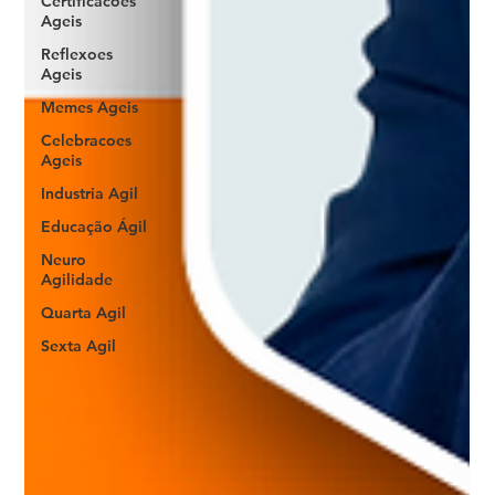
Certificacoes
Ageis
Reflexoes
Ageis
Memes Ageis
Celebracoes
Ageis
Industria Agil
Educação Ágil
Neuro
Agilidade
Quarta Agil
Sexta Agil