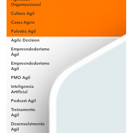
Organizacional
Cultura Agil
Cases Ageis
Palestra Agil
Agile Decision
Empreendedorismo
Ágil
Empreendedorismo
Agil
PMO Agil
Inteligencia
Artificial
Podcast Agil
Treinamento
Agil
Desenvolvimento
Agil