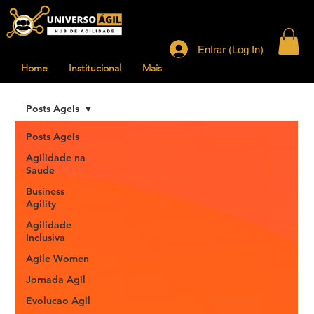
Entrar (Log In)
Home
Institucional
Mais
Posts Ageis
Posts Ageis
Agilidade na
Saude
Business
Agility
Agilidade
Inclusiva
Agile Women
Jornada Agil
Evolucao Agil