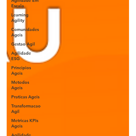
Agilidade Em
Escala
Learning
Agility
Comunidades
Ageis
Gestao Agil
Agilidade
ESG
Principios
Ageis
Metodos
Ageis
Praticas Ageis
Transformacao
Agil
Metricas KPIs
Ageis
Agilidade