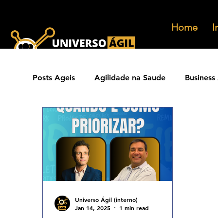
Home
I
Posts Ageis
Agilidade na Saude
Business 
Ferramentas Ageis
Carreiras Ageis
Agilidade Jurídica
Vendas Ágeis
Eve
Agilidade ESG
Principios Ageis
Met
Universo Ágil (interno)
Jan 14, 2025
1 min read