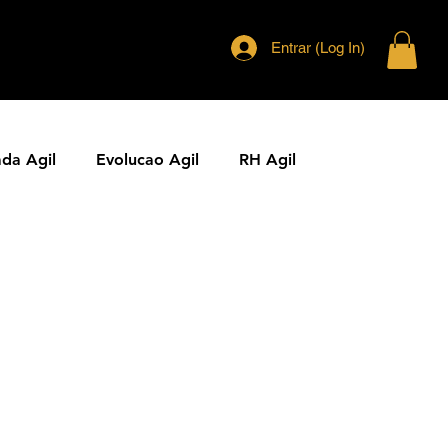
Entrar (Log In)
ada Agil
Evolucao Agil
RH Agil
ias Ageis
Jornal Agil
Lideranca Agil
Comunidades Ageis
Gestao Agil
Metricas KPIs Ageis