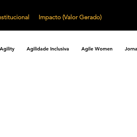
nstitucional
Impacto (Valor Gerado)
Agility
Agilidade Inclusiva
Agile Women
Jorn
Agilidade em Produtos
Organizacoes Ageis
Parcer
ntos Ageis
Agilidade Em Escala
Learning Agility
odos Ageis
Praticas Ageis
Transformacao Agil