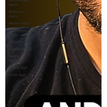
Certificacoes
Ageis
Reflexoes
Ageis
Memes Ageis
Celebracoes
Ageis
Industria Agil
Educação Ágil
Neuro
Agilidade
Quarta Agil
Sexta Agil