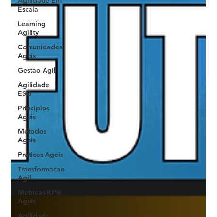
Agilidade Em
Escala
Learning
Agility
Comunidades
Ageis
Gestao Agil
Agilidade
ESG
Principios
Ageis
Metodos
Ageis
Praticas Ageis
Transformacao
Agil
Metricas KPIs
Ageis
Agilidade