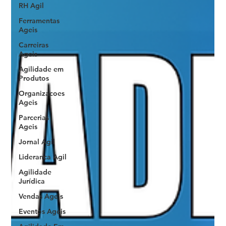
RH Agil
Ferramentas
Ageis
Carreiras
Ageis
Agilidade em
Produtos
Organizacoes
Ageis
Parcerias
Ageis
Jornal Agil
Lideranca Agil
Agilidade
Jurídica
Vendas Ágeis
Eventos Ageis