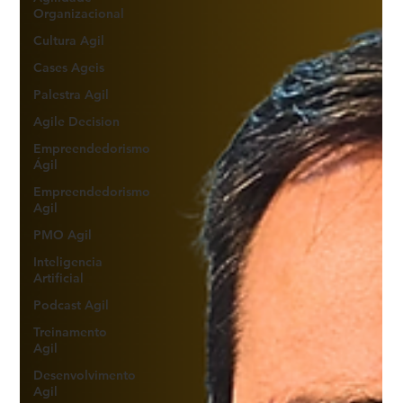
Organizacional
Cultura Agil
Cases Ageis
Palestra Agil
Agile Decision
Empreendedorismo
Ágil
Empreendedorismo
Agil
PMO Agil
Inteligencia
Artificial
Podcast Agil
Treinamento
Agil
Desenvolvimento
Agil