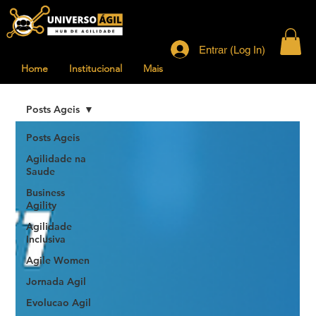
Entrar (Log In)
Home
Institucional
Mais
Posts Ageis
Posts Ageis
Agilidade na
Saude
Business
Agility
Agilidade
Inclusiva
Agile Women
Jornada Agil
Evolucao Agil