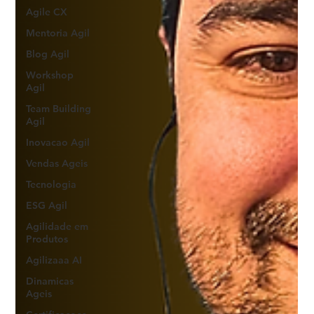
Agile CX
Mentoria Agil
Blog Agil
Workshop
Agil
Team Building
Agil
Inovacao Agil
Vendas Ageis
Tecnologia
ESG Agil
Agilidade em
Produtos
Agilizaaa AI
Dinamicas
Ageis