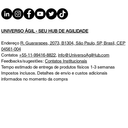
UNIVERSO ÁGIL - SEU HUB DE AGILIDADE
Endereço
R. Guararapes, 2073, B1304, São Paulo, SP, Brasil, CEP
04561-004
Contatos
+55-11-99416-8822
,
info@UniversoAgilHub.com
Feedbacks/sugestões:
Contatos Institucionais
Tempo estimado de entrega de produtos físicos 1-3 semanas
Impostos inclusos. Detalhes de envio e custos adicionais
informados no momento da compra
Todos os direitos reservados. Este site não faz parte do Google ou
Meta, nem é endossado por eles em nenhum aspecto. Google e
Meta são marcas comerciais