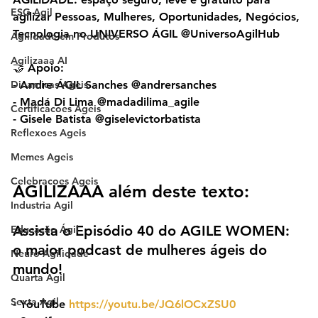
ESG Agil
agilizar Pessoas, Mulheres, Oportunidades, Negócios, 
Tecnologia no UNIVERSO ÁGIL @UniversoAgilHub
Agilidade em Produtos
Agilizaaa AI
🤝 Apoio:
Dinamicas Ageis
- Andre ÁGIL Sanches @andrersanches
- Madá Di Lima @madadilima_agile
Certificacoes Ageis
- Gisele Batista @giselevictorbatista
Reflexoes Ageis
Memes Ageis
Celebracoes Ageis
AGILIZAAA além deste texto:
Industria Agil
Assista o Episódio 40 do AGILE WOMEN: 
Educação Ágil
o maior podcast de mulheres ágeis do 
Neuro Agilidade
mundo!
Quarta Agil
Sexta Agil
- YouTube 
https://youtu.be/JQ6lOCxZSU0