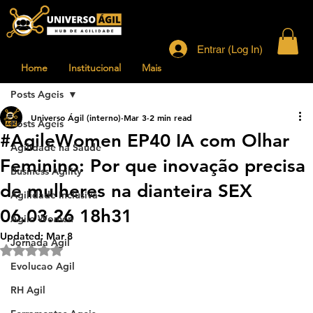
Entrar (Log In)
Home
Institucional
Mais
Posts Ageis
Universo Ágil (interno)
Mar 3
2 min read
Posts Ageis
#AgileWomen EP40 IA com Olhar
Agilidade na Saude
Feminino: Por que inovação precisa
Business Agility
de mulheres na dianteira SEX
Agilidade Inclusiva
06.03.26 18h31
Agile Women
Updated:
Mar 8
Jornada Agil
Rated NaN out of 5 stars.
Evolucao Agil
RH Agil