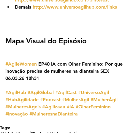
Demais 
http://www.universoagilhub.com/links
Mapa Visual do Episósio
#AgileWomen
 EP40 IA com Olhar Feminino: Por que 
inovação precisa de mulheres na dianteira SEX 
06.03.26 18h31
#AgilHub
#AgilGlobal
#AgilCast
#UniversoAgil
#HubAgilidade
#Podcast
#MulherAgil
#MulherÁgil
#MulheresAgeis
#Agilizaaa
#IA
#OlharFeminino
#Inovação
#MulheresnaDianteira
Tags: