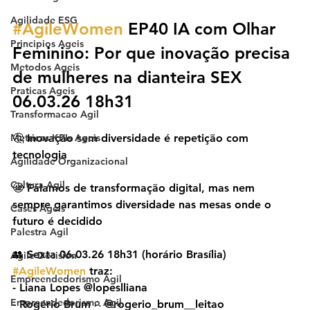
Agilidade ESG
#AgileWomen
 EP40 IA com Olhar 
Principios Ageis
Feminino: Por que inovação precisa 
Metodos Ageis
de mulheres na dianteira SEX 
Praticas Ageis
06.03.26 18h31
Transformacao Agil
Metricas KPIs Ageis
🤔 Inovação sem diversidade é repetição com 
tecnologia
Agilidade Organizacional
Cultura Agil
😬 Falamos de transformação digital, mas nem 
sempre garantimos diversidade nas mesas onde o 
Cases Ageis
futuro é decidido
Palestra Agil
👥 Sexta 06.03.26 18h31 (horário Brasília) 
Agile Decision
#AgileWomen
 traz:
Empreendedorismo Ágil
- Liana Lopes @lopeslliana
Empreendedorismo Agil
- Rogério Brum ∴ @rogerio_brum__leitao