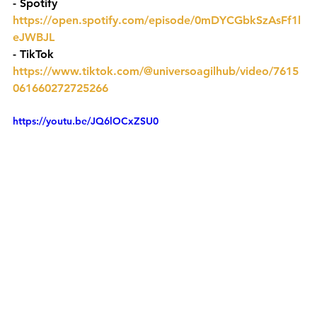
- ⁠Spotify 
https://open.spotify.com/episode/0mDYCGbkSzAsFf1l
eJWBJL
- TikTok 
https://www.tiktok.com/@universoagilhub/video/7615
061660272725266
https://youtu.be/JQ6lOCxZSU0