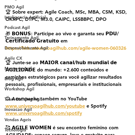
PMO Agil
🏆 Sobre expert: Agile Coach, MSc, MBA, CSM, KSD, 
Inteligencia Artificial
OKRPC, DTPC, M3.0, CAIPC, LSSBBPC, DPO
Podcast Agil
🎁 𝗕𝗢𝗡𝗨𝗦: Participe ao vivo e garanta seu 𝗣𝗗𝗨/
Treinamento Agil
𝗖𝗲𝗿𝘁𝗶𝗳𝗶𝗰𝗮𝗱𝗼 𝗚𝗿𝗮𝘁𝘂𝗶𝘁𝗼 em 
Desenvolvimento Agil
https://link.universoagilhub.com/agile-women-060326
Agile CX
🏆 Junte-se ao 𝗠𝗔𝗜𝗢𝗥 𝗰𝗮𝗻𝗮𝗹/𝗵𝘂𝗯 𝗺𝘂𝗻𝗱𝗶𝗮𝗹 𝗱𝗲 
Mentoria Agil
𝗔𝗚𝗜𝗟𝗜𝗗𝗔𝗗𝗘 do mundo: +2.600 conteúdos e 
caminhos estratégicos para você agilizar resultados 
Blog Agil
pessoais, profissionais, empresariais e institucionais
Workshop Agil
📺 Acompanhe também no YouTube 
Team Building Agil
www.universoagilhub.com/youtube
 e Spotify 
Inovacao Agil
www.universoagilhub.com/spotify
Vendas Ageis
🥰 𝗔𝗚𝗜𝗟𝗘 𝗪𝗢𝗠𝗘𝗡 é seu encontro feminino com 
Tecnologia
AGILIDADE: espaço seguro, leve e gratuito para 