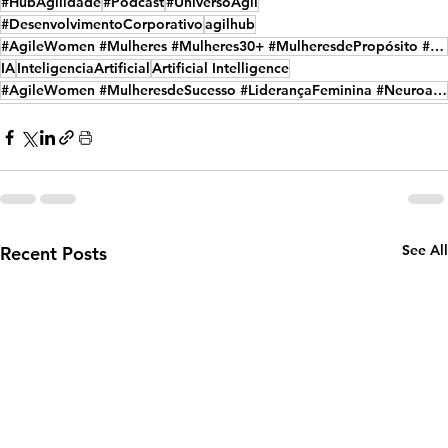
#HubAgilidade
#Podcast
#UniversoAgil
#DesenvolvimentoCorporativo
agilhub
#AgileWomen #Mulheres #Mulheres30+ #MulheresdePropósito #MulheresdeSucesso
IA
InteligenciaArtificial
Artificial Intelligence
#AgileWomen #MulheresdeSucesso #LiderançaFeminina #Neuroagilidade #LiderançadoFuturo
See All
Recent Posts