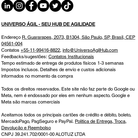
Financeira: Mulheres 40+ Agilizam o
Controle das Finanças SEX 29.08.25
18h31
UNIVERSO ÁGIL - SEU HUB DE AGILIDADE
Endereço
R. Guararapes, 2073, B1304, São Paulo, SP, Brasil, CEP
04561-004
Contatos
+55-11-99416-8822
,
info@UniversoAgilHub.com
Feedbacks/sugestões:
Contatos Institucionais
Tempo estimado de entrega de produtos físicos 1-3 semanas
Impostos inclusos. Detalhes de envio e custos adicionais
informados no momento da compra
Todos os direitos reservados. Este site não faz parte do Google ou
Meta, nem é endossado por eles em nenhum aspecto. Google e
Meta são marcas comerciais
Aceitamos todos os principais cartões de crédito e débito, boleto,
MercadoPago, PagSeguro e PayPal.
Política de Entrega, Troca,
Devolução e Reembolso
CNPJ 39.241.702/0001-00
ALOTUZ LTDA