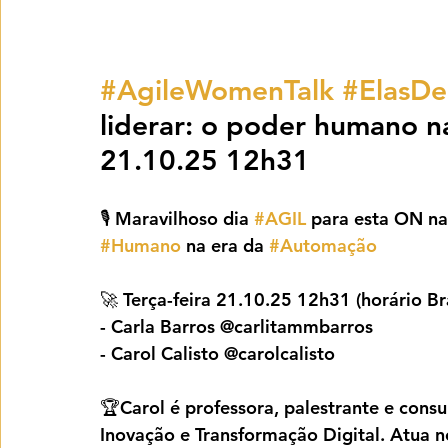
#AgileWomenTalk
#ElasD
liderar: o poder humano n
21.10.25 12h31
🎙️ Maravilhoso dia 
#AGIL
 para esta ON na
#Humano
 na era da 
#Automação
🚀 Terça-feira 21.10.25 12h31 (horário Bra
- Carla Barros @carlitammbarros
- Carol Calisto @carolcalisto
🏆Carol é professora, palestrante e consu
Inovação e Transformação Digital. Atua 