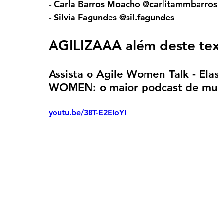
- Carla Barros Moacho @carlitammbarros
- Silvia Fagundes @sil.fagundes
AGILIZAAA além deste tex
Assista o Agile Women Talk - Ela
WOMEN: o maior podcast de mul
youtu.be/38T-E2EIoYI