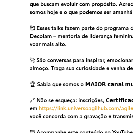
que buscam evoluir com propósito. Acred
somos hoje e o que podemos ser amanhã
🥰 Esses talks fazem parte do programa 
Decolam – mentoria de liderança feminina
voar mais alto.
🚀 São conversas para inspirar, emocionar
almoço. Traga sua curiosidade e venha d
🏆 Sabia que somos o 𝗠𝗔𝗜𝗢𝗥 𝗰𝗮𝗻𝗮𝗹 𝗺𝘂𝗻𝗱
🔗 Não se esqueça: inscrições, 𝗖𝗲𝗿𝘁𝗶𝗳𝗶𝗰𝗮𝗱𝗼
em 
https://link.universoagilhub.com/ag
você concorda com a gravação e transmis
🥰 Acompanhe este conteúdo no YouTube