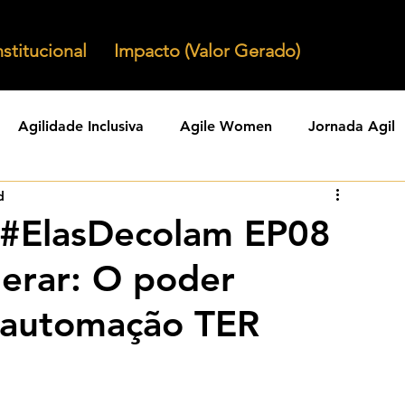
nstitucional
Impacto (Valor Gerado)
Agilidade Inclusiva
Agile Women
Jornada Agil
d
nizacoes Ageis
Parcerias Ageis
Jornal Agil
Lid
#ElasDecolam EP08
derar: O poder
Agility
Comunidades Ageis
Gestao Agil
Agili
 automação TER
KPIs Ageis
Agilidade Organizacional
Cultura Agil