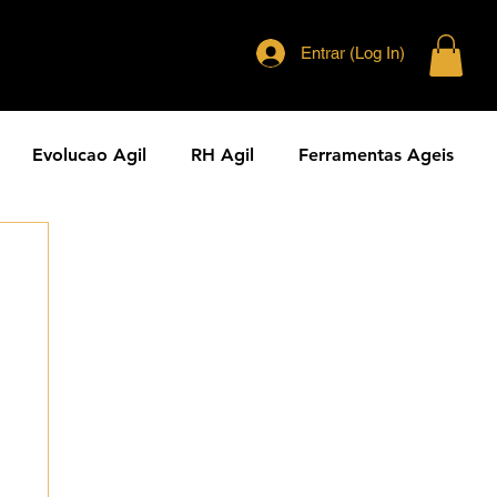
Entrar (Log In)
Evolucao Agil
RH Agil
Ferramentas Ageis
eranca Agil
Agilidade Jurídica
Vendas Ágeis
dade ESG
Principios Ageis
Metodos Ageis
Cases Ageis