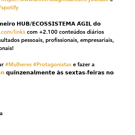
spotify
𝗼 𝗛𝗨𝗕/𝗘𝗖𝗢𝗦𝗦𝗜𝗦𝗧𝗘𝗠𝗔 𝗔́𝗚𝗜𝗟 𝗱𝗼 
.com/links
 com +2.100 conteúdos diários 
ultados pessoais, profissionais, empresariais, 
onais!
ar 
#Mulheres
#Protagonistas
 e fazer a 
𝗻
 𝗾𝘂𝗶𝗻𝘇𝗲𝗻𝗮𝗹𝗺𝗲𝗻𝘁𝗲 𝗮̀𝘀 𝘀𝗲𝘅𝘁𝗮𝘀-𝗳𝗲𝗶𝗿𝗮𝘀 𝗻𝗼 
ta