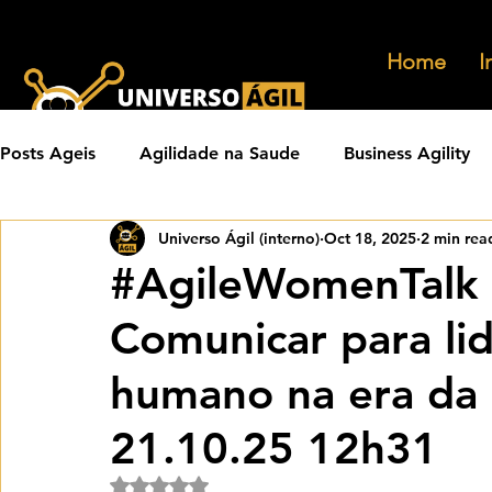
Home
I
Posts Ageis
Agilidade na Saude
Business Agility
Universo Ágil (interno)
Oct 18, 2025
2 min rea
Carreiras Ageis
Agilidade em Produtos
Orga
#AgileWomenTalk 
Comunicar para li
Eventos Ageis
Agilidade Em Escala
Learning 
humano na era da
Praticas Ageis
Transformacao Agil
Metricas 
21.10.25 12h31
Rated NaN out of 5 stars.