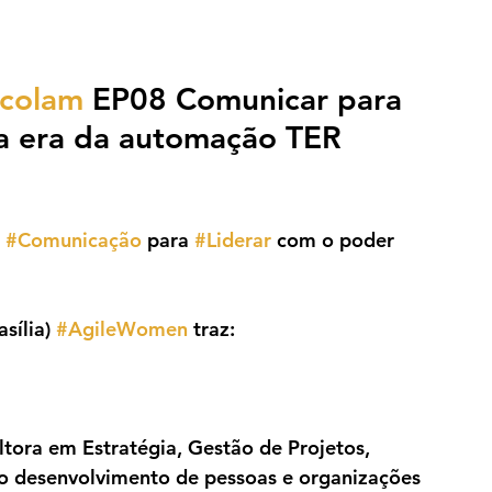
ecolam
 EP08 Comunicar para 
a era da automação TER 
 
#Comunicação
 para 
#Liderar
 com o poder 
sília) 
#AgileWomen
 traz:
ltora em Estratégia, Gestão de Projetos, 
no desenvolvimento de pessoas e organizações 