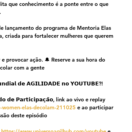
ita que conhecimento é a ponte entre o que 
.
de lançamento do programa de Mentoria Elas 
, criada para fortalecer mulheres que querem 
 e provocar ação. 🔔 Reserve a sua hora do 
ecolar com a gente
𝗶𝗮𝗹 𝗱𝗲 𝗔𝗚𝗜𝗟𝗜𝗗𝗔𝗗𝗘 𝗻𝗼 𝗬𝗢𝗨𝗧𝗨𝗕𝗘?!
 𝗱𝗲 𝗣𝗮𝗿𝘁𝗶𝗰𝗶𝗽𝗮𝗰̧𝗮̃𝗼, link ao vivo e replay 
ile-women-elas-decolam-211025
 e ao participar 
são deste episódio
 
https://www.universoagilhub.com/youtube
 e 