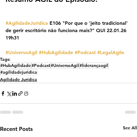
#AgilidadeJuridica
 E106 "Por que o 'jeito tradicional' 
de gerir escritório não funciona mais?" QUI 22.01.26 
19h31
#UniversoAgil
#HubAgilidade
#Podcast
#LegalAgile
Tags:
#HubAgilidade
#Podcast
#UniversoAgil
#liderançaagil
#agilidadejuridica
Agilidade Jurídica
See All
Recent Posts