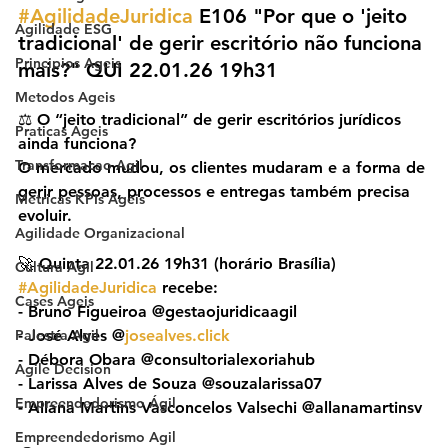
#AgilidadeJuridica
 E106 "Por que o 'jeito 
Agilidade ESG
tradicional' de gerir escritório não funciona 
Principios Ageis
mais?" QUI 22.01.26 19h31
Metodos Ageis
⚖️ O “jeito tradicional” de gerir escritórios jurídicos 
Praticas Ageis
ainda funciona?
Transformacao Agil
O mercado mudou, os clientes mudaram e a forma de 
gerir pessoas, processos e entregas também precisa 
Metricas KPIs Ageis
evoluir.
Agilidade Organizacional
🚀 Quinta 22.01.26 19h31 (horário Brasília) 
Cultura Agil
#AgilidadeJuridica
 recebe:
Cases Ageis
- Bruno Figueiroa @gestaojuridicaagil
Palestra Agil
- José Alves @
josealves.click
- Débora Obara @consultorialexoriahub
Agile Decision
- Larissa Alves de Souza @souzalarissa07
Empreendedorismo Ágil
- Allana Martins Vasconcelos Valsechi @allanamartinsv
Empreendedorismo Agil