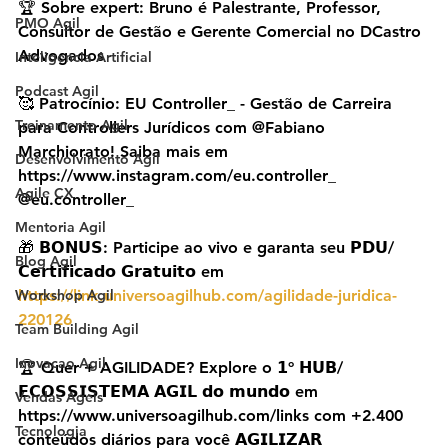
🏆 Sobre expert: Bruno é Palestrante, Professor, 
PMO Agil
Consultor de Gestão e Gerente Comercial no DCastro 
Advogados
Inteligencia Artificial
Podcast Agil
🥰 Patrocínio: EU Controller_ - Gestão de Carreira 
Treinamento Agil
para Controllers Jurídicos com @Fabiano 
Marchiorato! Saiba mais em 
Desenvolvimento Agil
https://www.instagram.com/eu.controller_ 
Agile CX
@eu.controller_
Mentoria Agil
🎁 𝗕𝗢𝗡𝗨𝗦: Participe ao vivo e garanta seu 𝗣𝗗𝗨/
Blog Agil
𝗖𝗲𝗿𝘁𝗶𝗳𝗶𝗰𝗮𝗱𝗼 𝗚𝗿𝗮𝘁𝘂𝗶𝘁𝗼 em 
Workshop Agil
https://link.universoagilhub.com/agilidade-juridica-
220126
Team Building Agil
Inovacao Agil
🏆 Quer + AGILIDADE? Explore o 𝟭º 𝗛𝗨𝗕/
𝗘𝗖𝗢𝗦𝗦𝗜𝗦𝗧𝗘𝗠𝗔 𝗔𝗚𝗜𝗟 𝗱𝗼 𝗺𝘂𝗻𝗱𝗼 em 
Vendas Ageis
https://www.universoagilhub.com/links com +2.400 
Tecnologia
conteúdos diários para você 𝗔𝗚𝗜𝗟𝗜𝗭𝗔𝗥 