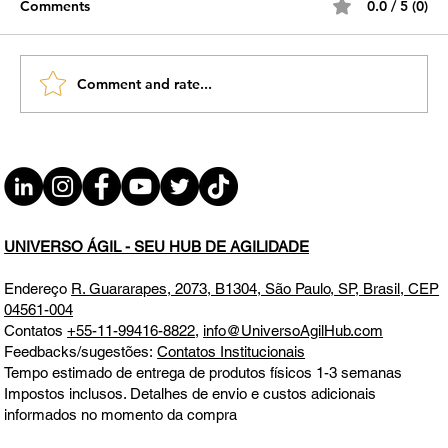
Comments
0.0 / 5 (0)
Comment and rate...
#AgilidadeJuridica EP96 Assombrações
Jurídicas - Como superar problemas em
Departamentos Jurídicos QUI 02.10.25
19h31
UNIVERSO ÁGIL - SEU HUB DE AGILIDADE
Endereço
R. Guararapes, 2073, B1304, São Paulo, SP, Brasil, CEP
04561-004
Contatos
+55-11-99416-8822
,
info@UniversoAgilHub.com
Feedbacks/sugestões:
Contatos Institucionais
Tempo estimado de entrega de produtos físicos 1-3 semanas
Impostos inclusos. Detalhes de envio e custos adicionais
informados no momento da compra