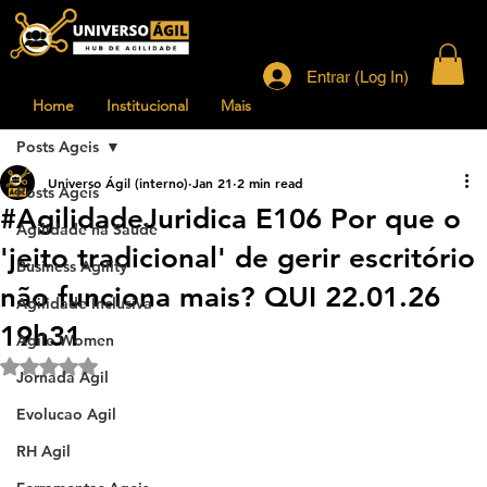
Entrar (Log In)
Home
Institucional
Mais
Posts Ageis
Universo Ágil (interno)
Jan 21
2 min read
Posts Ageis
#AgilidadeJuridica E106 Por que o
Agilidade na Saude
'jeito tradicional' de gerir escritório
Business Agility
não funciona mais? QUI 22.01.26
Agilidade Inclusiva
19h31
Agile Women
Rated NaN out of 5 stars.
Jornada Agil
Evolucao Agil
RH Agil