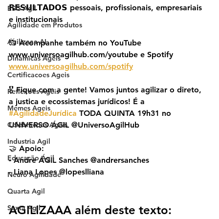
𝗥𝗘𝗦𝗨𝗟𝗧𝗔𝗗𝗢𝗦 pessoais, profissionais, empresariais 
ESG Agil
e institucionais
Agilidade em Produtos
Agilizaaa AI
📺 Acompanhe também no YouTube 
www.universoagilhub.com/youtube e Spotify 
Dinamicas Ageis
www.universoagilhub.com/spotify
Certificacoes Ageis
🎖️ Fique com a gente! Vamos juntos agilizar o direto, 
Reflexoes Ageis
a justica e ecossistemas jurídicos! É a 
Memes Ageis
#AgilidadeJurídica
 TODA QUINTA 19h31 no 
Celebracoes Ageis
UNIVERSO ÁGIL @UniversoAgilHub
Industria Agil
🤝 Apoio:
Educação Ágil
- Andre ÁGIL Sanches @andrersanches
- Liana Lopes @lopeslliana
Neuro Agilidade
Quarta Agil
AGILIZAAA além deste texto:
Sexta Agil