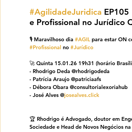
#AgilidadeJuridica
 EP105 
e Profissional no Jurídico
🎙️ Maravilhoso dia 
#AGIL
 para estar ON 
#Profissional
 no 
#Jurídico
🚀 Quinta 15.01.26 19h31 (horário Brasíli
- Rhodrigo Deda @rhodrigodeda
- Patrícia Araujo @patriciaafs
- Débora Obara @consultorialexoriahub
- José Alves @
josealves.click
🏆 Rhodrigo é Advogado, doutor em Enge
Sociedade e Head de Novos Negócios na