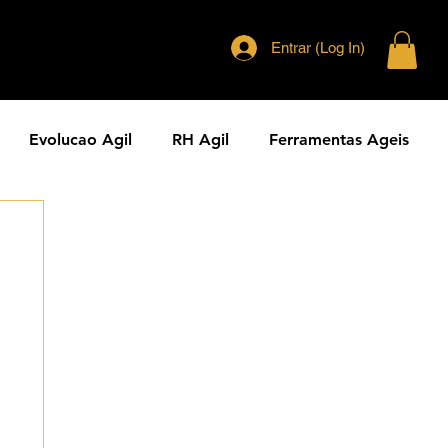
Entrar (Log In)
Evolucao Agil
RH Agil
Ferramentas Ageis
eranca Agil
Agilidade Jurídica
Vendas Ágeis
dade ESG
Principios Ageis
Metodos Ageis
Cases Ageis