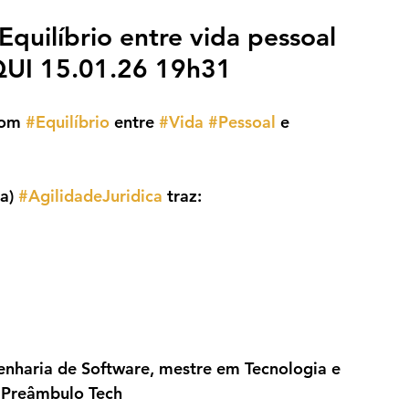
Equilíbrio entre vida pessoal 
 QUI 15.01.26 19h31
com 
#Equilíbrio
 entre 
#Vida
#Pessoal
 e 
a) 
#AgilidadeJuridica
 traz:
nharia de Software, mestre em Tecnologia e 
 Preâmbulo Tech