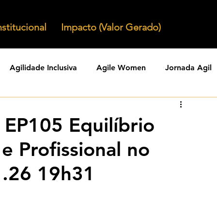
nstitucional
Impacto (Valor Gerado)
Agilidade Inclusiva
Agile Women
Jornada Agil
nizacoes Ageis
Parcerias Ageis
Jornal Agil
Lid
 EP105 Equilíbrio
e Profissional no
Agility
Comunidades Ageis
Gestao Agil
Agili
1.26 19h31
KPIs Ageis
Agilidade Organizacional
Cultura Agil