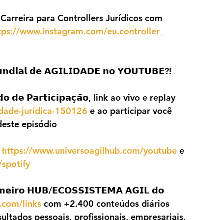
 Carreira para Controllers Jurídicos com 
tps://www.instagram.com/eu.controller_
𝗶𝗮𝗹 𝗱𝗲 𝗔𝗚𝗜𝗟𝗜𝗗𝗔𝗗𝗘 𝗻𝗼 𝗬𝗢𝗨𝗧𝗨𝗕𝗘?!
 𝗱𝗲 𝗣𝗮𝗿𝘁𝗶𝗰𝗶𝗽𝗮𝗰̧𝗮̃𝗼, link ao vivo e replay 
idade-juridica-150126
 e ao participar você 
este episódio
 
https://www.universoagilhub.com/youtube
 e 
spotify
𝗼 𝗛𝗨𝗕/𝗘𝗖𝗢𝗦𝗦𝗜𝗦𝗧𝗘𝗠𝗔 𝗔𝗚𝗜𝗟 𝗱𝗼 
.com/links
 com +2.400 conteúdos diários 
ultados pessoais, profissionais, empresariais, 