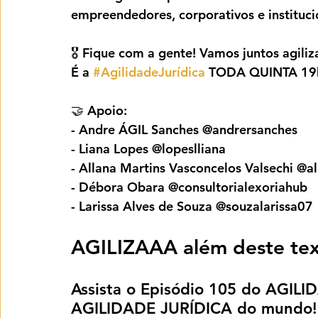
empreendedores, corporativos e instituci
🎖️ Fique com a gente! Vamos juntos agiliza
É a 
#AgilidadeJurídica
 TODA QUINTA 19
🤝 Apoio:
- Andre ÁGIL Sanches @andrersanches
- Liana Lopes @lopeslliana
- Allana Martins Vasconcelos Valsechi @a
- Débora Obara @consultorialexoriahub
- Larissa Alves de Souza @souzalarissa07
AGILIZAAA além deste tex
Assista o Episódio 105 do AGILI
AGILIDADE JURÍDICA do mundo!