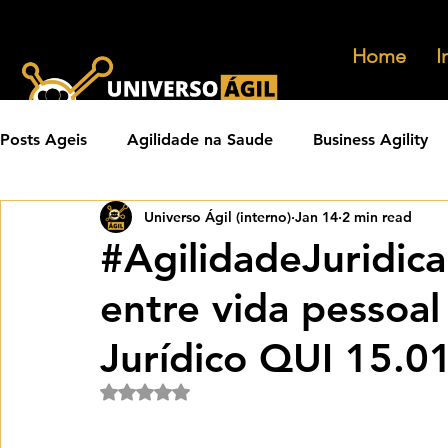
Home
I
Posts Ageis
Agilidade na Saude
Business Agility
Universo Ágil (interno)
Jan 14
2 min read
Carreiras Ageis
Agilidade em Produtos
Orga
#AgilidadeJuridica
entre vida pessoal 
Eventos Ageis
Agilidade Em Escala
Learning 
Jurídico QUI 15.0
Praticas Ageis
Transformacao Agil
Metricas 
Rated NaN out of 5 stars.