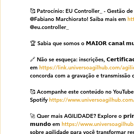
🥰 Patrocínio: EU Controller_ - Gestão de
@Fabiano Marchiorato! Saiba mais em 
ht
@eu.controller_
🏆 Sabia que somos o 𝗠𝗔𝗜𝗢𝗥 𝗰𝗮𝗻𝗮𝗹 𝗺𝘂𝗻𝗱
🔗 Não se esqueça: inscrições, 𝗖𝗲𝗿𝘁𝗶𝗳𝗶𝗰𝗮𝗱𝗼
em 
https://link.universoagilhub.com/agil
concorda com a gravação e transmissão d
🥰 Acompanhe este conteúdo no YouTube
Spotify 
https://www.universoagilhub.com/
🚀 Quer mais AGILIDADE? Explore o 𝗽𝗿𝗶𝗺𝗲𝗶𝗿
𝗺𝘂𝗻𝗱𝗼 em 
https://www.universoagilhub
sobre agilidade para você transformar res