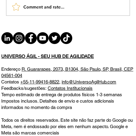
Comment and rate...
#JornadaÁgil EP1828 Meeting Yield: a
Conta que Ninguém Faz TER 10.02.26
07h31
UNIVERSO ÁGIL - SEU HUB DE AGILIDADE
Endereço
R. Guararapes, 2073, B1304, São Paulo, SP, Brasil, CEP
04561-004
Contatos
+55-11-99416-8822
,
info@UniversoAgilHub.com
Feedbacks/sugestões:
Contatos Institucionais
Tempo estimado de entrega de produtos físicos 1-3 semanas
Impostos inclusos. Detalhes de envio e custos adicionais
informados no momento da compra
Todos os direitos reservados. Este site não faz parte do Google ou
Meta, nem é endossado por eles em nenhum aspecto. Google e
Meta são marcas comerciais