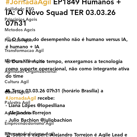
#JornadaÁgil
 EP1849 Humanos + 
Agilidade ESG
IA: O Novo Squad TER 03.03.26 
Principios Ageis
07h31
Metodos Ageis
🤔 O futuro do desempenho não é humano versus IA, 
Praticas Ageis
é humano + IA
Transformacao Agil
Metricas KPIs Ageis
😬 Durante muito tempo, enxergamos a tecnologia 
como suporte operacional, não como integrante ativa 
Agilidade Organizacional
do time
Cultura Agil
👥 Terça 03.03.26 07h31 (horário Brasília) a 
Cases Ageis
#JornadaAgil
 recebe:
Palestra Agil
- Liana Lopes @lopeslliana
- Alejandro Torrejon
Agile Decision
- Julio Bachion @juliobachion
Empreendedorismo Ágil
Empreendedorismo Agil
🏆 Sobre o expert: Alejandro Torrejon é Agile Lead e 