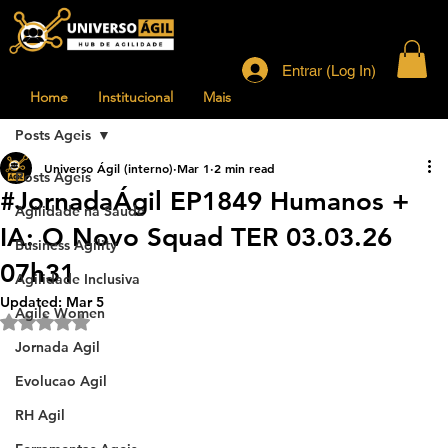
Entrar (Log In)
Home
Institucional
Mais
Posts Ageis
Universo Ágil (interno)
Mar 1
2 min read
Posts Ageis
#JornadaÁgil EP1849 Humanos +
Agilidade na Saude
IA: O Novo Squad TER 03.03.26
Business Agility
07h31
Agilidade Inclusiva
Updated:
Mar 5
Agile Women
Rated NaN out of 5 stars.
Jornada Agil
Evolucao Agil
RH Agil