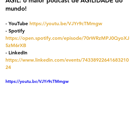
ÁGIL: o maior podcast de AGILIDADE do 
mundo!
- YouTube 
https://youtu.be/VJYr9cTMmgw
- ⁠Spotify 
https://open.spotify.com/episode/70rWRzMPJ0QyoXJ
5zM6rXB
- ⁠LinkedIn 
https://www.linkedin.com/events/74338922641683210
24
https://youtu.be/VJYr9cTMmgw