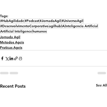
Tags:
#HubAgilidade
#Podcast
#JornadaAgil
#UniversoAgil
#DesenvolvimentoCorporativo
agilhub
IA
Inteligencia Artificial
Artificial Inteligence
humanos
Jornada Agil
Metodos Ageis
Praticas Ageis
See All
Recent Posts