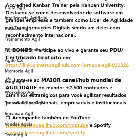
Accredited Kanban Trainer pela Kanban University. 
PMO Agil
Destacou-se como desenvolvedor de software em 
Inteligencia Artificial
grandes empresas e também como Líder de Agilidade 
em Transformações Digitais sendo um deles com 
Podcast Agil
reconhecimento internacional.
Treinamento Agil
Desenvolvimento Agil
🎁 𝗕𝗢𝗡𝗨𝗦: Participe ao vivo e garanta seu 𝗣𝗗𝗨/
𝗖𝗲𝗿𝘁𝗶𝗳𝗶𝗰𝗮𝗱𝗼 𝗚𝗿𝗮𝘁𝘂𝗶𝘁𝗼 em 
Agile CX
https://link.universoagilhub.com/jornada-agil-030326
Mentoria Agil
🏆 Junte-se ao 𝗠𝗔𝗜𝗢𝗥 𝗰𝗮𝗻𝗮𝗹/𝗵𝘂𝗯 𝗺𝘂𝗻𝗱𝗶𝗮𝗹 𝗱𝗲 
Blog Agil
𝗔𝗚𝗜𝗟𝗜𝗗𝗔𝗗𝗘 do mundo: +2.600 conteúdos e 
Workshop Agil
caminhos estratégicos para você agilizar resultados 
pessoais, profissionais, empresariais e institucionais
Team Building Agil
Inovacao Agil
📺 Acompanhe também no YouTube 
Vendas Ageis
www.universoagilhub.com/youtube
 e Spotify 
www.universoagilhub.com/spotify
Tecnologia