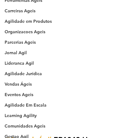
Ferramentas Ageis
Carreiras Ageis
Agilidade em Produtos
Organizacoes Ageis
Parcerias Ageis
Jornal Agil
Lideranca Agil
Agilidade Jurídica
Vendas Ágeis
Eventos Ageis
Agilidade Em Escala
Learning Agility
Comunidades Ageis
Gestao Agil