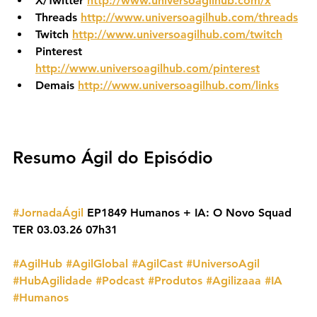
X/Twitter 
http://www.universoagilhub.com/x
Threads 
http://www.universoagilhub.com/threads
Twitch 
http://www.universoagilhub.com/twitch
Pinterest 
http://www.universoagilhub.com/pinterest
Demais 
http://www.universoagilhub.com/links
Resumo Ágil do Episódio
#JornadaÁgil
 EP1849 Humanos + IA: O Novo Squad 
TER 03.03.26 07h31
#AgilHub
#AgilGlobal
#AgilCast
#UniversoAgil
#HubAgilidade
#Podcast
#Produtos
#Agilizaaa
#IA
#Humanos