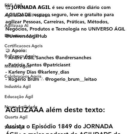
ESG Agil
🥰 𝗝𝗢𝗥𝗡𝗔𝗗𝗔 𝗔𝗚𝗜𝗟 é seu encontro diário com 
AGILIDADE: espaço seguro, leve e gratuito para 
Agilidade em Produtos
agilizar Pessoas, Carreiras, Práticas, Métodos, 
Agilizaaa AI
Negócios, Produtos e Tecnologia no UNIVERSO ÁGIL 
Dinamicas Ageis
@UniversoAgilHub
Certificacoes Ageis
🤝 Apoio:
Reflexoes Ageis
- Andre ÁGIL Sanches @andrersanches
- Patricia Santos @patriciasnt
Memes Ageis
- Karleny Dias @karleny_dias
Celebracoes Ageis
- Rogério Brum ∴ @rogerio_brum__leitao
Industria Agil
Educação Ágil
Neuro Agilidade
AGILIZAAA além deste texto:
Quarta Agil
Assista o Episódio 1849 do JORNADA 
Sexta Agil