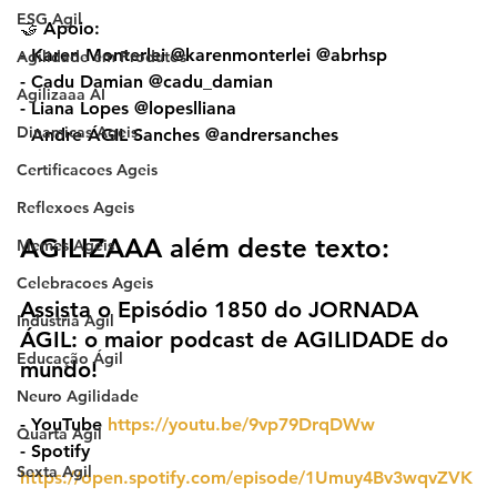
ESG Agil
🤝 Apoio:
- Karen Monterlei @karenmonterlei @abrhsp
Agilidade em Produtos
- Cadu Damian @cadu_damian
Agilizaaa AI
- Liana Lopes @lopeslliana
Dinamicas Ageis
- Andre ÁGIL Sanches @andrersanches
Certificacoes Ageis
Reflexoes Ageis
AGILIZAAA além deste texto:
Memes Ageis
Celebracoes Ageis
Assista o Episódio 1850 do JORNADA 
Industria Agil
ÁGIL: o maior podcast de AGILIDADE do 
Educação Ágil
mundo!
Neuro Agilidade
- YouTube 
https://youtu.be/9vp79DrqDWw
Quarta Agil
- ⁠Spotify 
Sexta Agil
https://open.spotify.com/episode/1Umuy4Bv3wqvZVK