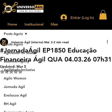
Entrar (Log In)
Home
Institucional
Mais
Posts Ageis
Universo Ágil (interno)
Mar 3
2 min read
Posts Ageis
#JornadaÁgil EP1850 Educação
Agilidade na Saude
Financeira Ágil QUA 04.03.26 07h31
Business Agility
Updated:
Mar 5
Agilidade Inclusiva
Rated NaN out of 5 stars.
Agile Women
Jornada Agil
Evolucao Agil
RH Agil