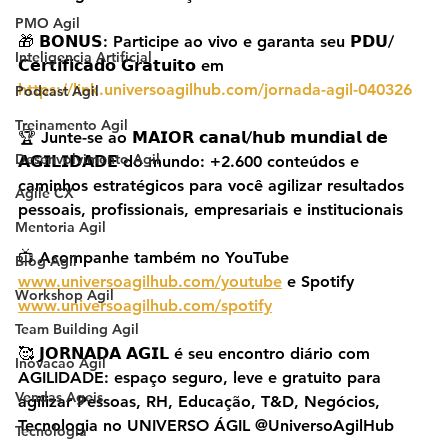
PMO Agil
🎁 𝗕𝗢𝗡𝗨𝗦: Participe ao vivo e garanta seu 𝗣𝗗𝗨/
Inteligencia Artificial
𝗖𝗲𝗿𝘁𝗶𝗳𝗶𝗰𝗮𝗱𝗼 𝗚𝗿𝗮𝘁𝘂𝗶𝘁𝗼 em 
https://link.universoagilhub.com/jornada-agil-040326
Podcast Agil
Treinamento Agil
🏆 Junte-se ao 𝗠𝗔𝗜𝗢𝗥 𝗰𝗮𝗻𝗮𝗹/𝗵𝘂𝗯 𝗺𝘂𝗻𝗱𝗶𝗮𝗹 𝗱𝗲 
Desenvolvimento Agil
𝗔𝗚𝗜𝗟𝗜𝗗𝗔𝗗𝗘 do mundo: +2.600 conteúdos e 
caminhos estratégicos para você agilizar resultados 
Agile CX
pessoais, profissionais, empresariais e institucionais
Mentoria Agil
📺 Acompanhe também no YouTube 
Blog Agil
www.universoagilhub.com/youtube
 e Spotify 
Workshop Agil
www.universoagilhub.com/spotify
Team Building Agil
🥰 𝗝𝗢𝗥𝗡𝗔𝗗𝗔 𝗔𝗚𝗜𝗟 é seu encontro diário com 
Inovacao Agil
AGILIDADE: espaço seguro, leve e gratuito para 
Vendas Ageis
agilizar Pessoas, RH, Educação, T&D, Negócios, 
Tecnologia no UNIVERSO ÁGIL @UniversoAgilHub
Tecnologia