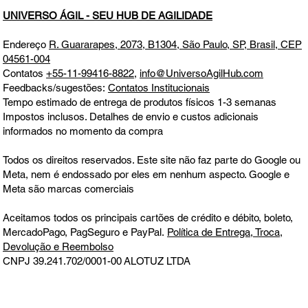
UNIVERSO ÁGIL - SEU HUB DE AGILIDADE
Endereço
R. Guararapes, 2073, B1304, São Paulo, SP, Brasil, CEP
04561-004
Contatos
+55-11-99416-8822
,
info@UniversoAgilHub.com
Feedbacks/sugestões:
Contatos Institucionais
Tempo estimado de entrega de produtos físicos 1-3 semanas
Impostos inclusos. Detalhes de envio e custos adicionais
informados no momento da compra
Todos os direitos reservados. Este site não faz parte do Google ou
Meta, nem é endossado por eles em nenhum aspecto. Google e
Meta são marcas comerciais
Aceitamos todos os principais cartões de crédito e débito, boleto,
MercadoPago, PagSeguro e PayPal.
Política de Entrega, Troca,
Devolução e Reembolso
CNPJ 39.241.702/0001-00
ALOTUZ LTDA