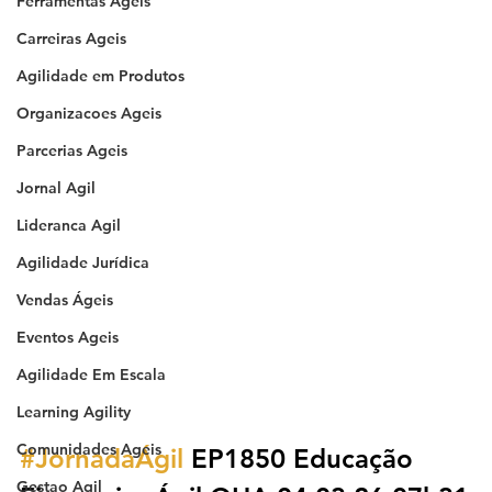
Ferramentas Ageis
Carreiras Ageis
Agilidade em Produtos
Organizacoes Ageis
Parcerias Ageis
Jornal Agil
Lideranca Agil
Agilidade Jurídica
Vendas Ágeis
Eventos Ageis
Agilidade Em Escala
Learning Agility
Comunidades Ageis
#JornadaÁgil
 EP1850 Educação 
Gestao Agil