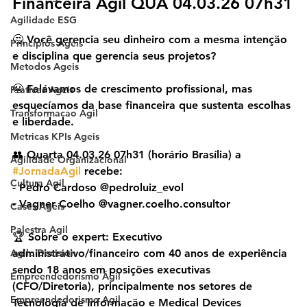
Financeira Ágil QUA 04.03.26 07h31
Agilidade ESG
🤔 Você gerencia seu dinheiro com a mesma intenção 
Principios Ageis
e disciplina que gerencia seus projetos?
Metodos Ageis
😬 Falávamos de crescimento profissional, mas 
Praticas Ageis
esquecíamos da base financeira que sustenta escolhas 
Transformacao Agil
e liberdade.
Metricas KPIs Ageis
👥 Quarta 04.03.26 07h31 (horário Brasília) a 
Agilidade Organizacional
#JornadaAgil
 recebe:
Cultura Agil
- Pedro Cardoso @pedroluiz_evol
- Vagner Coelho @vagner.coelho.consultor
Cases Ageis
Palestra Agil
🏆 Sobre o expert: Executivo 
Agile Decision
administrativo/financeiro com 40 anos de experiência 
sendo 18 anos em posições executivas 
Empreendedorismo Ágil
(CFO/Diretoria), principalmente nos setores de 
Empreendedorismo Agil
Tecnologia de Informação e Medical Devices