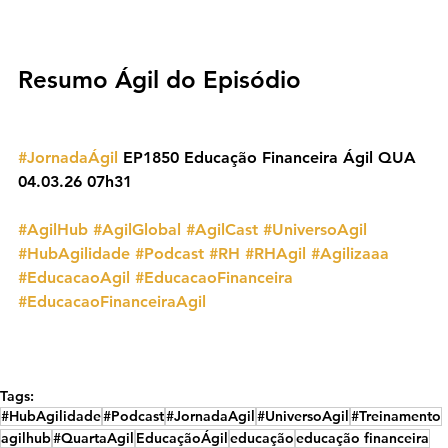
Resumo Ágil do Episódio
#JornadaÁgil
 EP1850 Educação Financeira Ágil QUA 
04.03.26 07h31
#AgilHub
#AgilGlobal
#AgilCast
#UniversoAgil
#HubAgilidade
#Podcast
#RH
#RHAgil
#Agilizaaa
#EducacaoAgil
#EducacaoFinanceira
#EducacaoFinanceiraAgil
Tags:
#HubAgilidade
#Podcast
#JornadaAgil
#UniversoAgil
#Treinamento
agilhub
#QuartaAgil
EducaçãoÁgil
educação
educação financeira