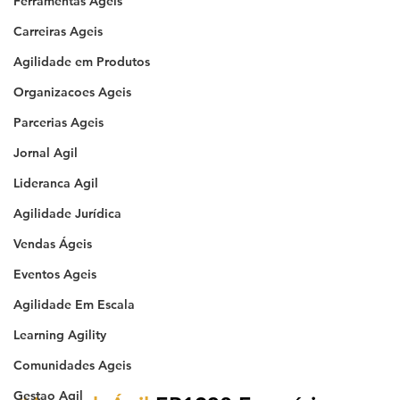
Ferramentas Ageis
Carreiras Ageis
Agilidade em Produtos
Organizacoes Ageis
Parcerias Ageis
Jornal Agil
Lideranca Agil
Agilidade Jurídica
Vendas Ágeis
Eventos Ageis
Agilidade Em Escala
Learning Agility
Comunidades Ageis
Gestao Agil