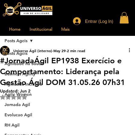
Entrar (Log In)
Home
Institucional
Mais
Posts Ageis
Universo Ágil (interno)
May 29
2 min read
Posts Ageis
#JornadaÁgil EP1938 Exercício e
Agilidade na Saude
Comportamento: Liderança pela
Business Agility
Gestão Ágil DOM 31.05.26 07h31
Agilidade Inclusiva
Updated:
Jun 2
Agile Women
Rated NaN out of 5 stars.
Jornada Agil
Evolucao Agil
RH Agil