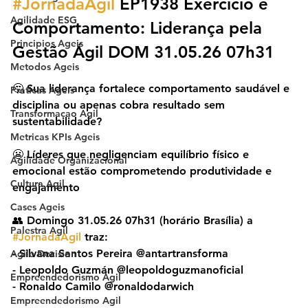
#JornadaÁgil
 EP1938 Exercício e 
Agilidade ESG
Comportamento: Liderança pela 
Principios Ageis
Gestão Ágil DOM 31.05.26 07h31
Metodos Ageis
🤔 Sua liderança fortalece comportamento saudável e 
Praticas Ageis
disciplina ou apenas cobra resultado sem 
Transformacao Agil
sustentabilidade?
Metricas KPIs Ageis
😬 Líderes que negligenciam equilíbrio físico e 
Agilidade Organizacional
emocional estão comprometendo produtividade e 
Cultura Agil
engajamento
Cases Ageis
👥 Domingo 31.05.26 07h31 (horário Brasília) a 
Palestra Agil
#JornadaAgil
 traz:
- Silvana Santos Pereira @antartransforma
Agile Decision
- Leopoldo Guzmán @‌leopoldoguzmanoficial
Empreendedorismo Ágil
- Ronaldo Camilo @‌ronaldodarwich
Empreendedorismo Agil