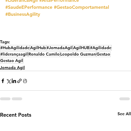
#LiderancaAgil
#AltaPerformance
#SaudeEPerformance
#GestaoComportamental
#BusinessAgility
Tags:
#HubAgilidade
AgilHub
#JornadaAgil
AgilHUB
#Agilidade
#liderançaagil
Ronaldo Camilo
Leopoldo Guzman
Gestao
Gestao Agil
Jornada Agil
See All
Recent Posts