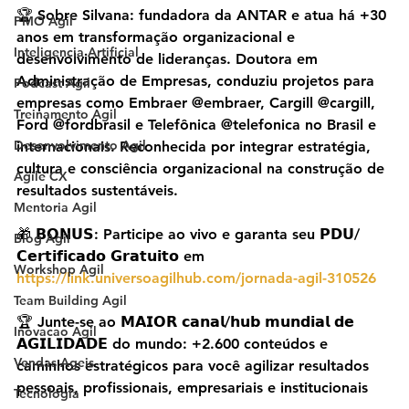
🏆 Sobre Silvana: fundadora da ANTAR e atua há +30 
PMO Agil
anos em transformação organizacional e 
Inteligencia Artificial
desenvolvimento de lideranças. Doutora em 
Administração de Empresas, conduziu projetos para 
Podcast Agil
empresas como Embraer @embraer, Cargill @cargill, 
Treinamento Agil
Ford @fordbrasil e Telefônica @telefonica no Brasil e 
Desenvolvimento Agil
internacionais. Reconhecida por integrar estratégia, 
cultura e consciência organizacional na construção de 
Agile CX
resultados sustentáveis.
Mentoria Agil
🎁 𝗕𝗢𝗡𝗨𝗦: Participe ao vivo e garanta seu 𝗣𝗗𝗨/
Blog Agil
𝗖𝗲𝗿𝘁𝗶𝗳𝗶𝗰𝗮𝗱𝗼 𝗚𝗿𝗮𝘁𝘂𝗶𝘁𝗼 em 
Workshop Agil
https://link.universoagilhub.com/jornada-agil-310526
Team Building Agil
🏆 Junte-se ao 𝗠𝗔𝗜𝗢𝗥 𝗰𝗮𝗻𝗮𝗹/𝗵𝘂𝗯 𝗺𝘂𝗻𝗱𝗶𝗮𝗹 𝗱𝗲 
Inovacao Agil
𝗔𝗚𝗜𝗟𝗜𝗗𝗔𝗗𝗘 do mundo: +2.600 conteúdos e 
Vendas Ageis
caminhos estratégicos para você agilizar resultados 
pessoais, profissionais, empresariais e institucionais
Tecnologia