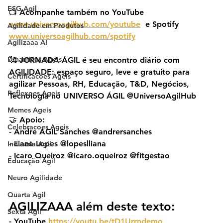
ESG Agil
📺 Acompanhe também no YouTube 
www.universoagilhub.com/youtube
  e Spotify 
Agilidade em Produtos
www.universoagilhub.com/spotify
Agilizaaa AI
Dinamicas Ageis
🥰 JORNADA ÁGIL é seu encontro diário com 
AGILIDADE: espaço seguro, leve e gratuito para 
Certificacoes Ageis
agilizar Pessoas, RH, Educação, T&D, Negócios, 
Reflexoes Ageis
Tecnologia no UNIVERSO ÁGIL @UniversoAgilHub
Memes Ageis
🤝 Apoio:
Celebracoes Ageis
- Andre ÁGIL Sanches @andrersanches
- Liana Lopes @lopeslliana
Industria Agil
- Icaro Queiroz @icaro.oqueiroz @fitgestao
Educação Ágil
Neuro Agilidade
Quarta Agil
AGILIZAAA além deste texto:
Sexta Agil
- YouTube 
https://youtu.be/tD1Urrndemo