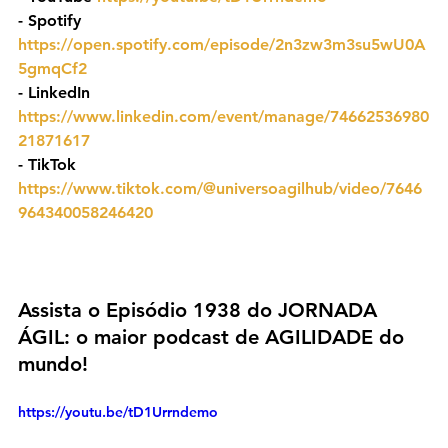
- ⁠Spotify 
https://open.spotify.com/episode/2n3zw3m3su5wU0A
5gmqCf2
- ⁠LinkedIn 
https://www.linkedin.com/event/manage/74662536980
21871617
- TikTok 
https://www.tiktok.com/@universoagilhub/video/7646
964340058246420
Assista o Episódio 1938 do JORNADA 
ÁGIL: o maior podcast de AGILIDADE do 
mundo!
https://youtu.be/tD1Urrndemo