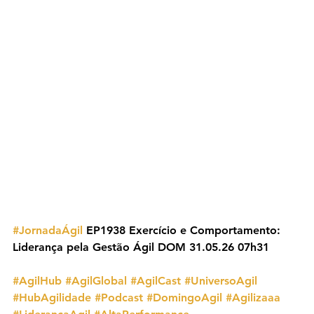
#JornadaÁgil
 EP1938 Exercício e Comportamento: 
Liderança pela Gestão Ágil DOM 31.05.26 07h31
#AgilHub
#AgilGlobal
#AgilCast
#UniversoAgil
#HubAgilidade
#Podcast
#DomingoAgil
#Agilizaaa