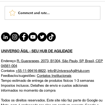
Comment and rate...
#JornadaÁgil EP1910 Assertividade x
Agilidade Microfundamentos de
Resultados na Gestão na Visão do Ágil
DOM 03.05.26 07h31
UNIVERSO ÁGIL - SEU HUB DE AGILIDADE
Endereço
R. Guararapes, 2073, B1304, São Paulo, SP, Brasil, CEP
04561-004
Contatos
+55-11-99416-8822
,
info@UniversoAgilHub.com
Feedbacks/sugestões:
Contatos Institucionais
Tempo estimado de entrega de produtos físicos 1-3 semanas
Impostos inclusos. Detalhes de envio e custos adicionais
informados no momento da compra
Todos os direitos reservados. Este site não faz parte do Google ou