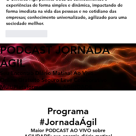
experiências de forma simples e dinâmica, impactando de 
forma imediata na vida das pessoas e no cotidiano das 
empresas; conhecimento universalizado, agilizado para uma 
sociedade mellhor. 
Like
Reply
PODCAST JORNADA
ÁGIL
Seu Encontro Diário Matinal Ao Vivo
Online Gratuito Seguro Leve Colaborativo
MultiPlataformas com a AGILIDADE
Programa
#JornadaÁgil
Maior PODCAST AO VIVO sobre