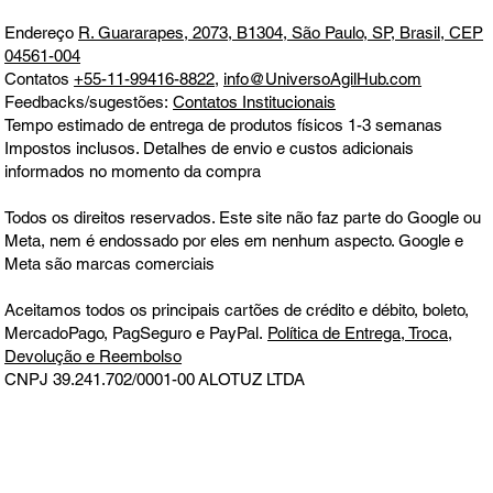
Endereço
R. Guararapes, 2073, B1304, São Paulo, SP, Brasil, CEP
04561-004
Contatos
+55-11-99416-8822
,
info@UniversoAgilHub.com
Feedbacks/sugestões:
Contatos Institucionais
Tempo estimado de entrega de produtos físicos 1-3 semanas
Impostos inclusos. Detalhes de envio e custos adicionais
informados no momento da compra
Todos os direitos reservados. Este site não faz parte do Google ou
Meta, nem é endossado por eles em nenhum aspecto. Google e
Meta são marcas comerciais
Aceitamos todos os principais cartões de crédito e débito, boleto,
MercadoPago, PagSeguro e PayPal.
Política de Entrega, Troca,
Devolução e Reembolso
CNPJ 39.241.702/0001-00
ALOTUZ LTDA