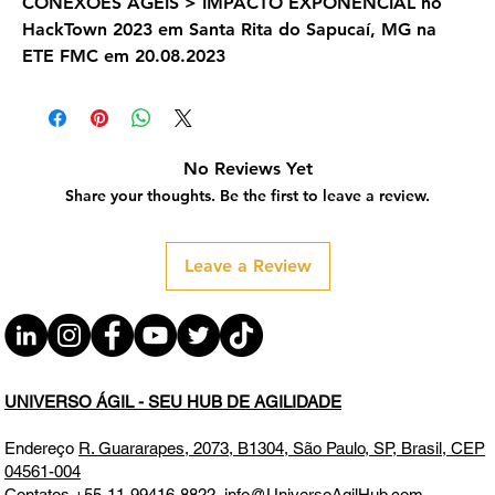
CONEXÕES ÁGEIS > IMPACTO EXPONENCIAL no
HackTown 2023 em Santa Rita do Sapucaí, MG na
ETE FMC em 20.08.2023
No Reviews Yet
Share your thoughts. Be the first to leave a review.
Leave a Review
UNIVERSO ÁGIL - SEU HUB DE AGILIDADE
Endereço
R. Guararapes, 2073, B1304, São Paulo, SP, Brasil, CEP
04561-004
Contatos
+55-11-99416-8822
,
info@UniversoAgilHub.com