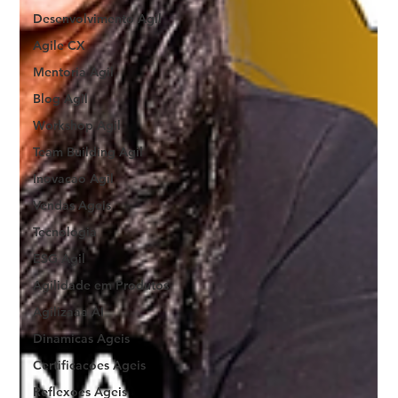
Desenvolvimento Agil
Agile CX
Mentoria Agil
Blog Agil
Workshop Agil
Team Building Agil
Inovacao Agil
Vendas Ageis
Tecnologia
ESG Agil
Agilidade em Produtos
Agilizaaa AI
Dinamicas Ageis
Certificacoes Ageis
Reflexoes Ageis