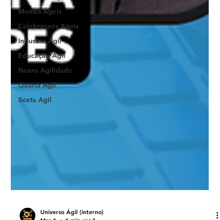
Memes Ageis
Celebracoes Ageis
Industria Agil
Educação Ágil
Neuro Agilidade
Quarta Agil
Sexta Agil