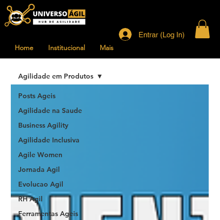
Entrar (Log In)
Home
Institucional
Mais
Agilidade em Produtos
Posts Ageis
Agilidade na Saude
Business Agility
Agilidade Inclusiva
Agile Women
Jornada Agil
Evolucao Agil
RH Agil
Ferramentas Ageis