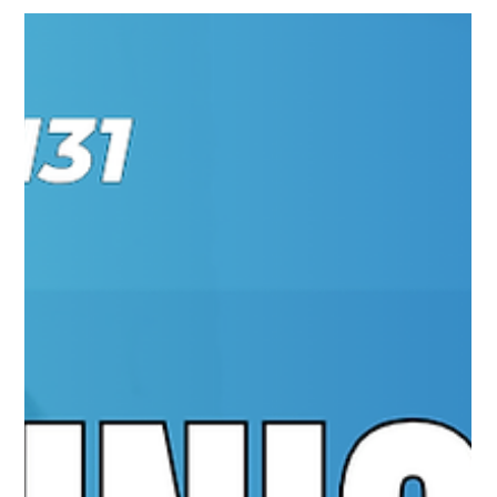
primeira Sprint? TER 07.10.25 07h31
Sprint 1: É possível entregar valor desde a primeira sprint?