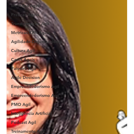
Metodos Ageis
Praticas Ageis
Transformacao Agil
Metricas KPIs Ageis
Agilidade Organizacional
Cultura Agil
Cases Ageis
Palestra Agil
Agile Decision
Empreendedorismo Ágil
Empreendedorismo Agil
PMO Agil
Inteligencia Artificial
Podcast Agil
Treinamento Agil