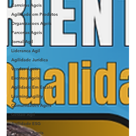
Carreiras Ageis
Agilidade em Produtos
Organizacoes Ageis
Parcerias Ageis
Jornal Agil
Lideranca Agil
Agilidade Jurídica
Vendas Ágeis
Eventos Ageis
Agilidade Em Escala
Learning Agility
Comunidades Ageis
Gestao Agil
Agilidade ESG
Principios Ageis