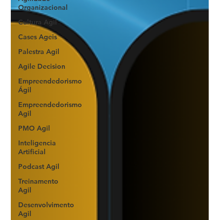
Organizacional
Cultura Agil
Cases Ageis
Palestra Agil
Agile Decision
Empreendedorismo
Ágil
Empreendedorismo
Agil
PMO Agil
Inteligencia
Artificial
Podcast Agil
Treinamento
Agil
Desenvolvimento
Agil