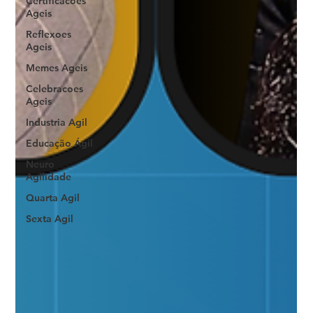
Certificacoes
Ageis
Reflexoes
Ageis
Memes Ageis
Celebracoes
Ageis
Industria Agil
Educação Ágil
Neuro
Agilidade
Quarta Agil
Sexta Agil