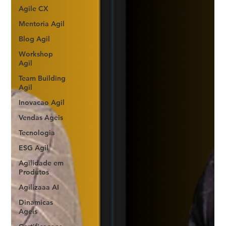
Agile CX
Mentoria Agil
Blog Agil
Workshop
Agil
Team Building
Agil
Inovacao Agil
Vendas Ageis
Tecnologia
ESG Agil
Agilidade em
Produtos
Agilizaaa AI
Dinamicas
Ageis