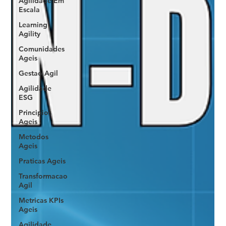
Agilidade Em
Escala
Learning
Agility
Comunidades
Ageis
Gestao Agil
Agilidade
ESG
Principios
Ageis
Metodos
Ageis
Praticas Ageis
Transformacao
Agil
Metricas KPIs
Ageis
Agilidade