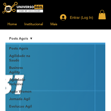
Entrar (Log In)
Home
Institucional
Mais
Posts Ageis
Posts Ageis
Agilidade na
Saude
Business
Agility
Agilidade
Inclusiva
Agile Women
Jornada Agil
Evolucao Agil