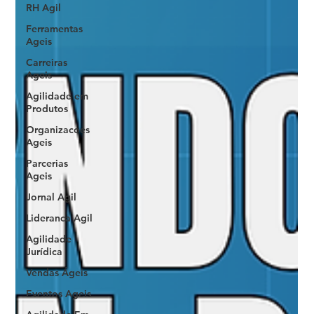
RH Agil
Ferramentas
Ageis
Carreiras
Ageis
Agilidade em
Produtos
Organizacoes
Ageis
Parcerias
Ageis
Jornal Agil
Lideranca Agil
Agilidade
Jurídica
Vendas Ágeis
Eventos Ageis