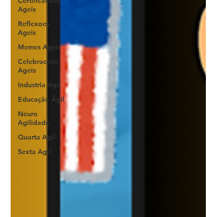
Certificacoes
Ageis
Reflexoes
Ageis
Memes Ageis
Celebracoes
Ageis
Industria Agil
Educação Ágil
Neuro
Agilidade
Quarta Agil
Sexta Agil