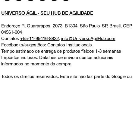
UNIVERSO ÁGIL - SEU HUB DE AGILIDADE
Endereço
R. Guararapes, 2073, B1304, São Paulo, SP, Brasil, CEP
04561-004
Contatos
+55-11-99416-8822
,
info@UniversoAgilHub.com
Feedbacks/sugestões:
Contatos Institucionais
Tempo estimado de entrega de produtos físicos 1-3 semanas
Impostos inclusos. Detalhes de envio e custos adicionais
informados no momento da compra
Todos os direitos reservados. Este site não faz parte do Google ou
Meta, nem é endossado por eles em nenhum aspecto. Google e
Meta são marcas comerciais
Aceitamos todos os principais cartões de crédito e débito, boleto,
MercadoPago, PagSeguro e PayPal.
Política de Entrega, Troca,
Devolução e Reembolso
CNPJ 39.241.702/0001-00
ALOTUZ LTDA