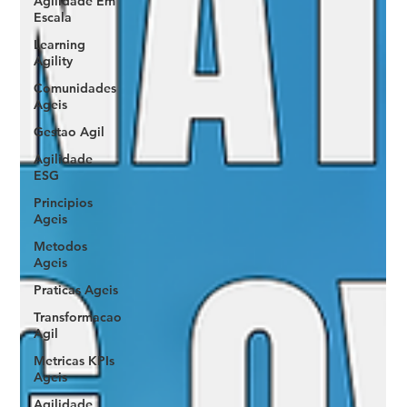
Agilidade Em
Escala
Learning
Agility
Comunidades
Ageis
Gestao Agil
Agilidade
ESG
Principios
Ageis
Metodos
Ageis
Praticas Ageis
Transformacao
Agil
Metricas KPIs
Ageis
Agilidade