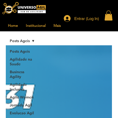
Entrar (Log In)
Home
Institucional
Mais
Posts Ageis
Posts Ageis
Agilidade na
Saude
Business
Agility
Agilidade
Inclusiva
Agile Women
Jornada Agil
Evolucao Agil