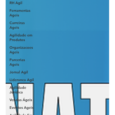
RH Agil
Ferramentas
Ageis
Carreiras
Ageis
Agilidade em
Produtos
Organizacoes
Ageis
Parcerias
Ageis
Jornal Agil
Lideranca Agil
Agilidade
Jurídica
Vendas Ágeis
Eventos Ageis