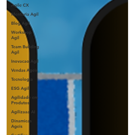
Agile CX
Mentoria Agil
Blog Agil
Workshop
Agil
Team Building
Agil
Inovacao Agil
Vendas Ageis
Tecnologia
ESG Agil
Agilidade em
Produtos
Agilizaaa AI
Dinamicas
Ageis