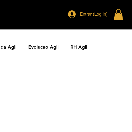
Entrar (Log In)
ada Agil
Evolucao Agil
RH Agil
ias Ageis
Jornal Agil
Lideranca Agil
Comunidades Ageis
Gestao Agil
Metricas KPIs Ageis