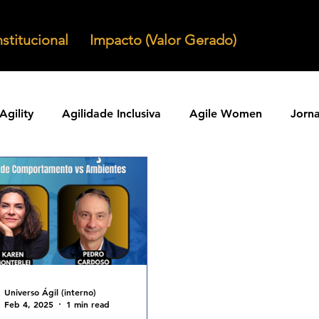
nstitucional
Impacto (Valor Gerado)
Agility
Agilidade Inclusiva
Agile Women
Jorn
Agilidade em Produtos
Organizacoes Ageis
Parcer
ntos Ageis
Agilidade Em Escala
Learning Agility
odos Ageis
Praticas Ageis
Transformacao Agil
Universo Ágil (interno)
Feb 4, 2025
1 min read