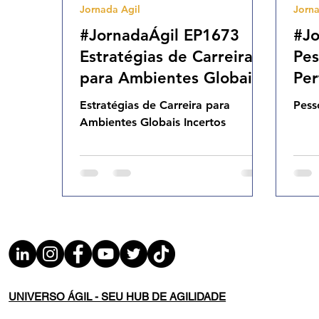
Jornada Agil
Jorna
Agilidade Organizacional
Cultura Agil
#JornadaÁgil EP1673
#Jo
Estratégias de Carreira
Pes
para Ambientes Globais
Per
Incertos SEG 08.09.25
Co
Estratégias de Carreira para
Pess
07h31
Am
Ambientes Globais Incertos
05.
UNIVERSO ÁGIL - SEU HUB DE AGILIDADE