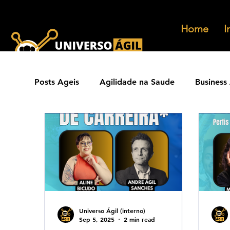
Home
I
Posts Ageis
Agilidade na Saude
Business 
Ferramentas Ageis
Carreiras Ageis
Agilidade Jurídica
Vendas Ágeis
Eve
Agilidade ESG
Principios Ageis
Met
Universo Ágil (interno)
Sep 5, 2025
2 min read