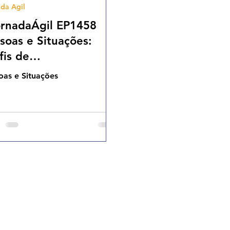
da Agil
Cases Ageis
rnadaÁgil EP1458
soas e Situações:
fis de
mportamento vs
oas e Situações
bientes QUA
02.25 07h31