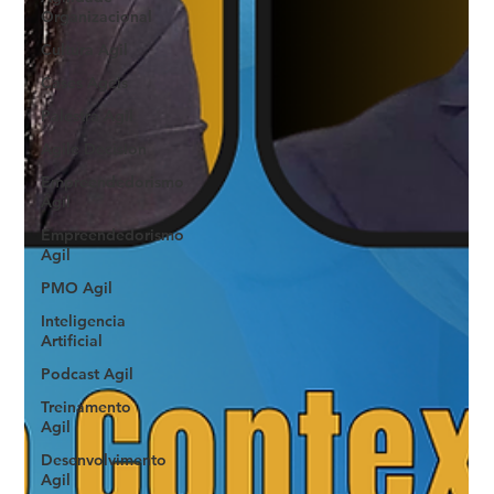
Organizacional
Cultura Agil
Cases Ageis
Palestra Agil
Agile Decision
Empreendedorismo
Ágil
Empreendedorismo
Agil
PMO Agil
Inteligencia
Artificial
Podcast Agil
Treinamento
Agil
Desenvolvimento
Agil