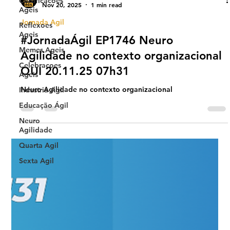
Certificacoes
Ageis
Universo Ágil (interno)
Reflexoes
Nov 20, 2025
1 min read
Ageis
Jornada Agil
Memes Ageis
#JornadaÁgil EP1746 Neuro
Celebracoes
Ageis
Agilidade no contexto organizacional
Industria Agil
QUI 20.11.25 07h31
Educação Ágil
Neuro Agilidade no contexto organizacional
Neuro
Agilidade
Quarta Agil
Sexta Agil