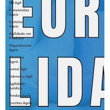
RH Agil
Ferramentas
Ageis
Carreiras
Ageis
Agilidade em
Produtos
Organizacoes
Ageis
Parcerias
Ageis
Jornal Agil
Lideranca Agil
Agilidade
Jurídica
Vendas Ágeis
Eventos Ageis