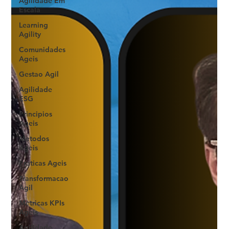
Agilidade Em
Escala
Learning
Agility
Comunidades
Ageis
Gestao Agil
Agilidade
ESG
Principios
Ageis
Metodos
Ageis
Praticas Ageis
Transformacao
Agil
Metricas KPIs
Ageis
Agilidade