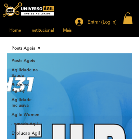
Entrar (Log In)
Home
Institucional
Mais
Posts Ageis
Posts Ageis
Agilidade na
Saude
Business
Agility
Agilidade
Inclusiva
Agile Women
Jornada Agil
Evolucao Agil