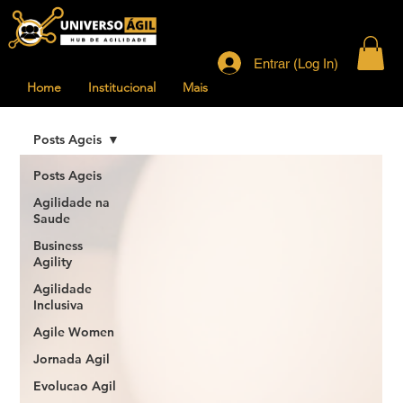
Entrar (Log In)
Home
Institucional
Mais
Posts Ageis
Posts Ageis
Agilidade na
Saude
Business
Agility
Agilidade
Inclusiva
Agile Women
Jornada Agil
Evolucao Agil