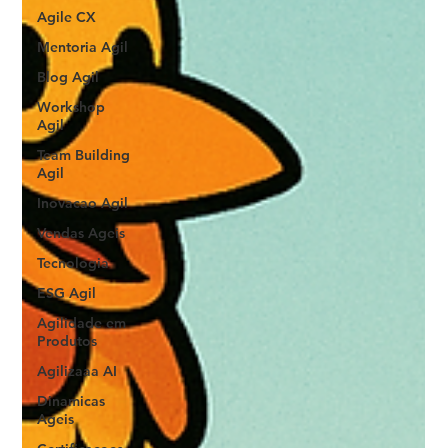
Agile CX
Mentoria Agil
Blog Agil
Workshop
Agil
Team Building
Agil
Inovacao Agil
Vendas Ageis
Tecnologia
ESG Agil
Agilidade em
Produtos
Agilizaaa AI
Dinamicas
Ageis