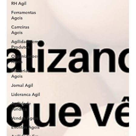
RH Agil
Ferramentas
Ageis
Carreiras
Ageis
Agilidade em
Produtos
Organizacoes
Ageis
Parcerias
Ageis
Jornal Agil
Lideranca Agil
Agilidade
Jurídica
Vendas Ágeis
Eventos Ageis