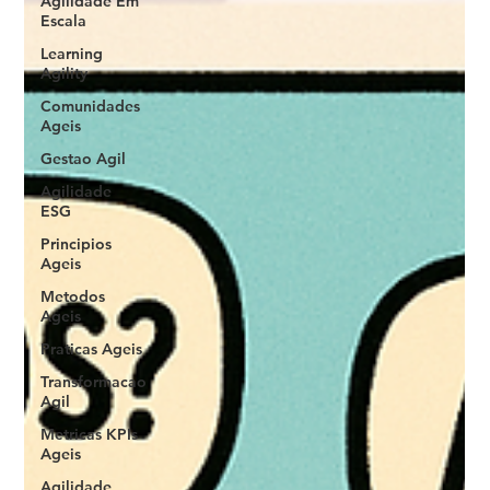
Agilidade Em
Escala
Learning
Agility
Comunidades
Ageis
Gestao Agil
Agilidade
ESG
Principios
Ageis
Metodos
Ageis
Praticas Ageis
Transformacao
Agil
Metricas KPIs
Ageis
Agilidade