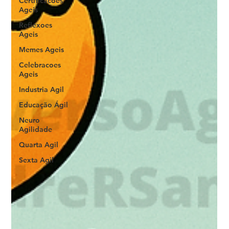
Certificacoes
Ageis
Reflexoes
Ageis
Memes Ageis
Celebracoes
Ageis
Industria Agil
Educação Ágil
Neuro
Agilidade
Quarta Agil
Sexta Agil