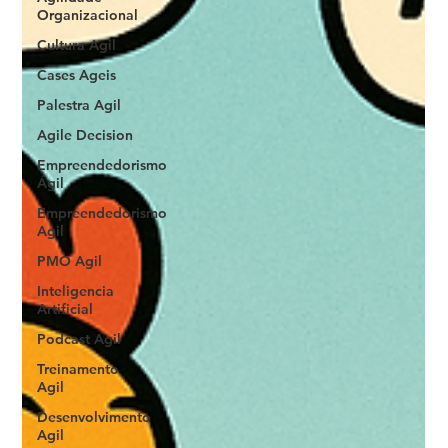
Organizacional
Cultura Agil
Cases Ageis
Palestra Agil
Agile Decision
Empreendedorismo
Ágil
Empreendedorismo
Agil
PMO Agil
Inteligencia
Artificial
Podcast Agil
Treinamento
Agil
Desenvolvimento
Agil