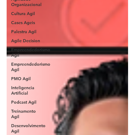
Organizacional
Cultura Agil
Cases Ageis
Palestra Agil
Agile Decision
Empreendedorismo
Ágil
Empreendedorismo
Agil
PMO Agil
Inteligencia
Artificial
Podcast Agil
Treinamento
Agil
Desenvolvimento
Agil