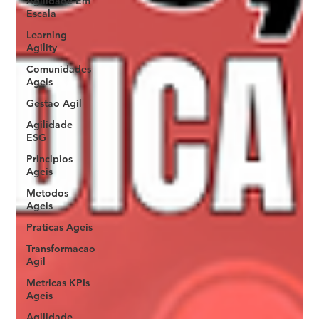
Agilidade Em
Escala
Learning
Agility
Comunidades
Ageis
Gestao Agil
Agilidade
ESG
Principios
Ageis
Metodos
Ageis
Praticas Ageis
Transformacao
Agil
Metricas KPIs
Ageis
Agilidade