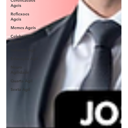
Certificacoes
Ageis
Reflexoes
Ageis
Memes Ageis
Celebracoes
Ageis
Industria Agil
Educação Ágil
Neuro
Agilidade
Quarta Agil
Sexta Agil