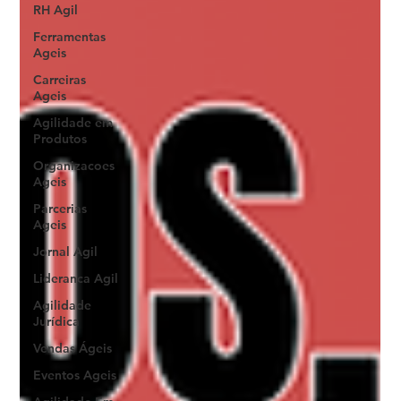
RH Agil
Ferramentas
Ageis
Carreiras
Ageis
Agilidade em
Produtos
Organizacoes
Ageis
Parcerias
Ageis
Jornal Agil
Lideranca Agil
Agilidade
Jurídica
Vendas Ágeis
Eventos Ageis