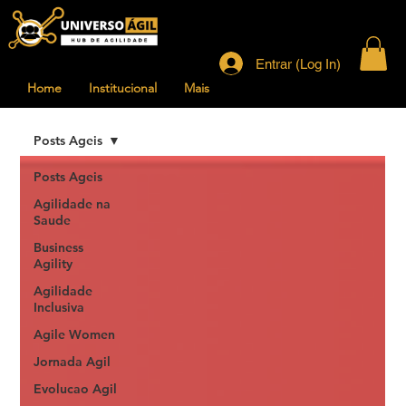
Entrar (Log In)
Home
Institucional
Mais
Posts Ageis
Posts Ageis
Agilidade na
Saude
Business
Agility
Agilidade
Inclusiva
Agile Women
Jornada Agil
Evolucao Agil