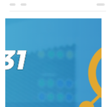
Universo Ágil (interno)
Jun 24, 2025
2 min read
Agilidade na Saude
#AgilidadeSaúde EP53 Europa em
Dados: Caminhos para
Interoperabilidade QUA 25.06.25
20h41
Europa em Dados: Caminhos para Interoperabilidade