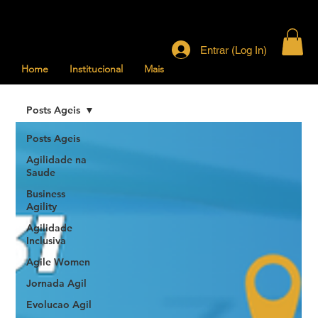
Entrar (Log In)
Home
Institucional
Mais
Posts Ageis
Posts Ageis
Agilidade na
Saude
Business
Agility
Agilidade
Inclusiva
Agile Women
Jornada Agil
Evolucao Agil