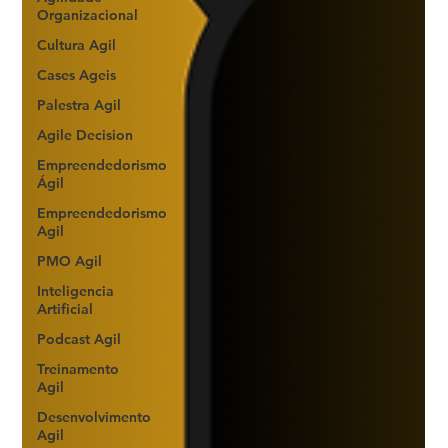
Organizacional
Cultura Agil
Cases Ageis
Palestra Agil
Agile Decision
Empreendedorismo
Ágil
Empreendedorismo
Agil
PMO Agil
Inteligencia
Artificial
Podcast Agil
Treinamento
Agil
Desenvolvimento
Agil