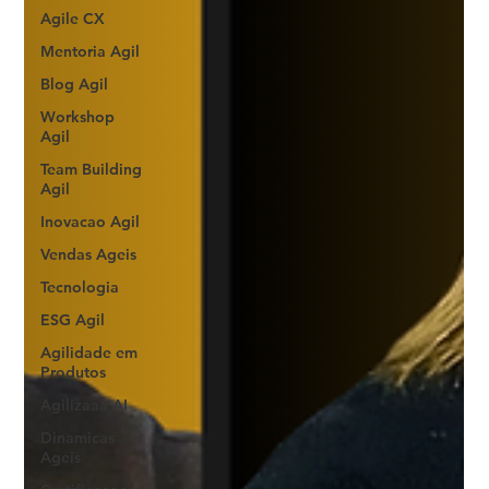
Agile CX
Mentoria Agil
Blog Agil
Workshop
Agil
Team Building
Agil
Inovacao Agil
Vendas Ageis
Tecnologia
ESG Agil
Agilidade em
Produtos
Agilizaaa AI
Dinamicas
Ageis