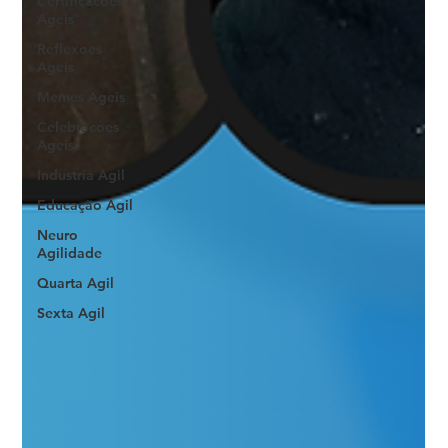
Certificacoes
Ageis
Reflexoes
Ageis
Memes Ageis
Celebracoes
Ageis
Industria Agil
Educação Ágil
Neuro
Agilidade
Quarta Agil
Sexta Agil