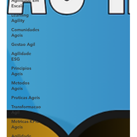
Agilidade Em
Escala
Learning
Agility
Comunidades
Ageis
Gestao Agil
Agilidade
ESG
Principios
Ageis
Metodos
Ageis
Praticas Ageis
Transformacao
Agil
Metricas KPIs
Ageis
Agilidade