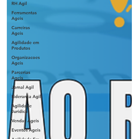
RH Agil
Ferramentas
Ageis
Carreiras
Ageis
Agilidade em
Produtos
Organizacoes
Ageis
Parcerias
Ageis
Jornal Agil
Lideranca Agil
Agilidade
Jurídica
Vendas Ágeis
Eventos Ageis