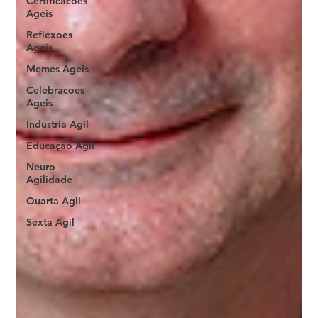
Certificacoes
Ageis
Reflexoes
Ageis
Memes Ageis
Celebracoes
Ageis
Industria Agil
Educação Ágil
Neuro
Agilidade
Quarta Agil
Sexta Agil