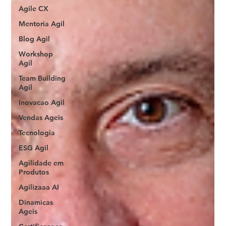
Agile CX
Mentoria Agil
Blog Agil
Workshop
Agil
Team Building
Agil
Inovacao Agil
Vendas Ageis
Tecnologia
ESG Agil
Agilidade em
Produtos
Agilizaaa AI
Dinamicas
Ageis