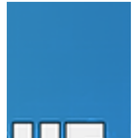
Universo Ágil (interno)
Apr 22
2 min read
Jornada Agil
#JornadaÁgil EP1899 Agilize a
Orientação a Adolescentes: Pílulas
Educacionais QUA 22.04.26 07h31
Agilize a Orientação a Adolescentes