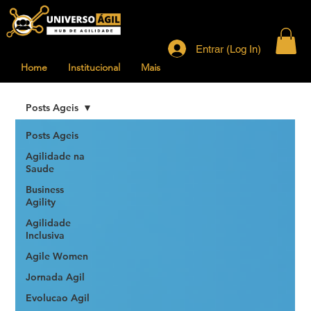
Entrar (Log In)
Home
Institucional
Mais
Posts Ageis
Posts Ageis
Agilidade na
Saude
Business
Agility
Agilidade
Inclusiva
Agile Women
Jornada Agil
Evolucao Agil