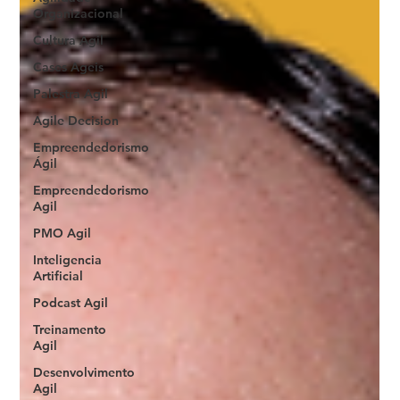
Organizacional
Cultura Agil
Cases Ageis
Palestra Agil
Agile Decision
Empreendedorismo
Ágil
Empreendedorismo
Agil
PMO Agil
Inteligencia
Artificial
Podcast Agil
Treinamento
Agil
Desenvolvimento
Agil