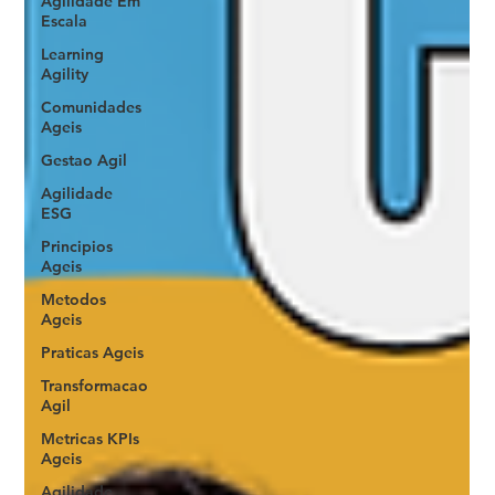
Agilidade Em
Escala
Learning
Agility
Comunidades
Ageis
Gestao Agil
Agilidade
ESG
Principios
Ageis
Metodos
Ageis
Praticas Ageis
Transformacao
Agil
Metricas KPIs
Ageis
Agilidade