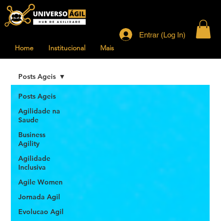
Entrar (Log In)
Home
Institucional
Mais
Posts Ageis
Posts Ageis
Agilidade na
Saude
Business
Agility
Agilidade
Inclusiva
Agile Women
Jornada Agil
Evolucao Agil