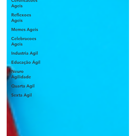
Certificacoes
Ageis
Reflexoes
Ageis
Memes Ageis
Celebracoes
Ageis
Industria Agil
Educação Ágil
Neuro
Agilidade
Quarta Agil
Sexta Agil