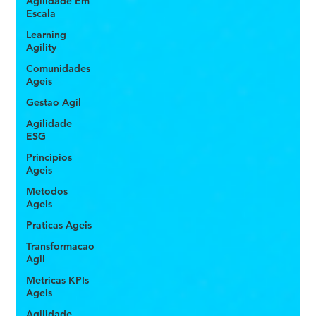
Agilidade Em
Escala
Learning
Agility
Comunidades
Ageis
Gestao Agil
Agilidade
ESG
Principios
Ageis
Metodos
Ageis
Praticas Ageis
Transformacao
Agil
Metricas KPIs
Ageis
Agilidade