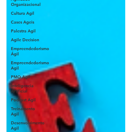
Organizacional
Cultura Agil
Cases Ageis
Palestra Agil
Agile Decision
Empreendedorismo
Ágil
Empreendedorismo
Agil
PMO Agil
Inteligencia
Artificial
Podcast Agil
Treinamento
Agil
Desenvolvimento
Agil