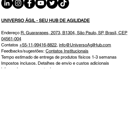
UNIVERSO ÁGIL - SEU HUB DE AGILIDADE
Endereço
R. Guararapes, 2073, B1304, São Paulo, SP, Brasil, CEP
04561-004
Contatos
+55-11-99416-8822
,
info@UniversoAgilHub.com
Feedbacks/sugestões:
Contatos Institucionais
Tempo estimado de entrega de produtos físicos 1-3 semanas
Impostos inclusos. Detalhes de envio e custos adicionais
informados no momento da compra
Todos os direitos reservados. Este site não faz parte do Google ou
Meta, nem é endossado por eles em nenhum aspecto. Google e
Meta são marcas comerciais
Aceitamos todos os principais cartões de crédito e débito, boleto,
MercadoPago, PagSeguro e PayPal.
Política de Entrega, Troca,