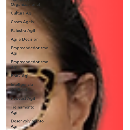
Organizacional
Cultura Agil
Cases Ageis
Palestra Agil
Agile Decision
Empreendedorismo
Ágil
Empreendedorismo
Agil
PMO Agil
Inteligencia
Artificial
Podcast Agil
Treinamento
Agil
Desenvolvimento
Agil