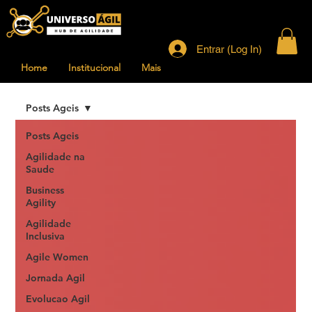
Entrar (Log In)
Home
Institucional
Mais
Posts Ageis
Posts Ageis
Agilidade na
Saude
Business
Agility
Agilidade
Inclusiva
Agile Women
Jornada Agil
Evolucao Agil