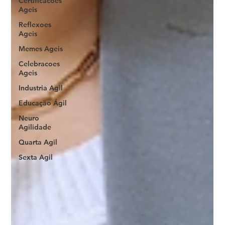
Certificacoes
Ageis
Reflexoes
Ageis
Memes Ageis
Celebracoes
Ageis
Industria Agil
Educação Ágil
Neuro
Agilidade
Quarta Agil
Sexta Agil