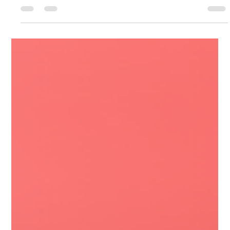
Universo Ágil (interno)
Apr 3
2 min read
Agilidade Jurídica
#AgilidadeJuridica EP116
Comunicação e Oratória Jurídica QUI
09.04.26 19h31
Comunicação e Oratória Jurídica