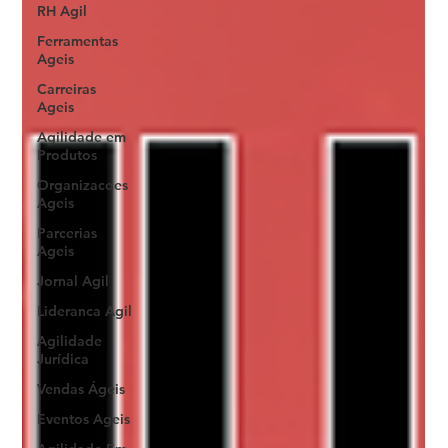
RH Agil
Ferramentas
Ageis
Carreiras
Ageis
Agilidade em
Produtos
Organizacoes
Ageis
Parcerias
Ageis
Jornal Agil
Lideranca Agil
Agilidade
Jurídica
Vendas Ágeis
Eventos Ageis