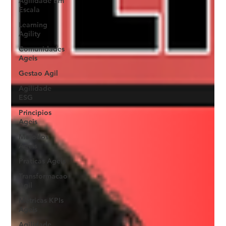
Agilidade Em
Escala
Learning
Agility
Comunidades
Ageis
Gestao Agil
Agilidade
ESG
Principios
Ageis
Metodos
Ageis
Praticas Ageis
Transformacao
Agil
Metricas KPIs
Ageis
Agilidade