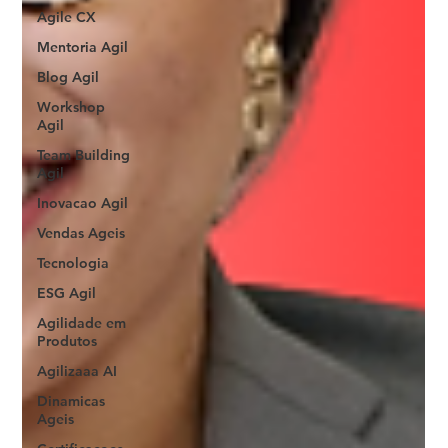
Agile CX
Mentoria Agil
Blog Agil
Workshop
Agil
Team Building
Agil
Inovacao Agil
Vendas Ageis
Tecnologia
ESG Agil
Agilidade em
Produtos
Agilizaaa AI
Dinamicas
Ageis