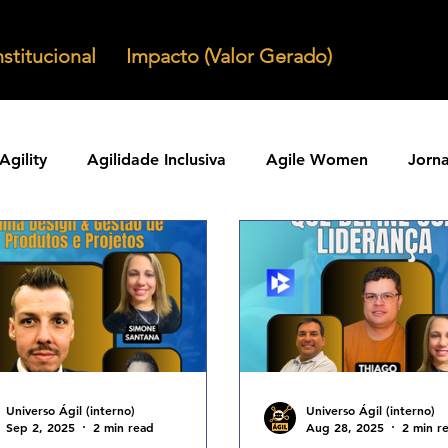
nstitucional
Impacto (Valor Gerado)
Agility
Agilidade Inclusiva
Agile Women
Jorn
Agilidade em Produtos
Organizacoes Ageis
Parcer
ntos Ageis
Agilidade Em Escala
Learning Agility
odos Ageis
Praticas Ageis
Transformacao Agil
Universo Ágil (interno)
Universo Ágil (interno)
Sep 2, 2025
2 min read
Aug 28, 2025
2 min r