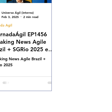
Universo Ágil (interno)
Feb 3, 2025
2 min read
da Agil
rnadaÁgil EP1456
aking News Agile
zil + SGRio 2025 e
ilers desta União SEG
king News Agile Brazil +
02.24 07h31
o 2025