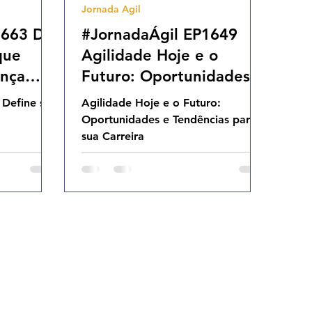
Jornada Agil
1663 Do
#JornadaÁgil EP1649
que
Agilidade Hoje e o
ança
Futuro: Oportunidades e
h31
Tendências
 Define sua
Agilidade Hoje e o Futuro:
para sua Carreira SEX
Oportunidades e Tendências para
15.08.25 07h31
sua Carreira