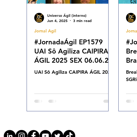
Universo Ágil (interno)
Jun 4, 2025
3 min read
Jornal Agil
Jorna
#JornadaÁgil EP1579
#Jo
UAI Sô Agiliza CAIPIRA
Bre
ÁGIL 2025 SEX 06.06.25
Bra
07h31
Spo
UAI Sô Agiliza CAIPIRA ÁGIL 2025
Brea
03.
SGRi