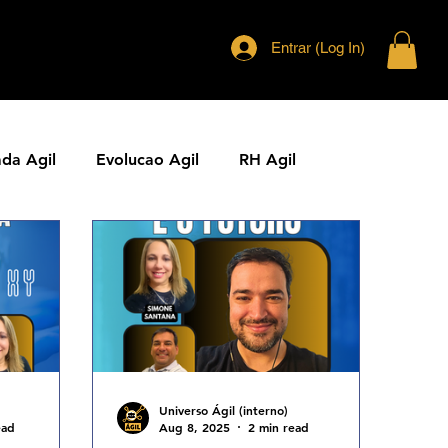
Entrar (Log In)
ada Agil
Evolucao Agil
RH Agil
ias Ageis
Jornal Agil
Lideranca Agil
Comunidades Ageis
Gestao Agil
Metricas KPIs Ageis
Universo Ágil (interno)
ead
Aug 8, 2025
2 min read