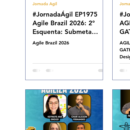
Jornada Agil
Jorna
Agilidade Organizacional
Cultura Agil
#JornadaÁgil EP1975
#Jo
Agile Brazil 2026: 2°
AG
Esquenta: Submeta
GA
Palestras e Prepare-se
Tri
Agile Brazil 2026
AGI
para o Palco TER
de 
GATH
07.07.26 07h31
SEX
Desi
Proj