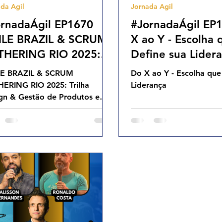
da Agil
Jornada Agil
Cases Ageis
rnadaÁgil EP1670
#JornadaÁgil EP
ILE BRAZIL & SCRUM
X ao Y - Escolha 
THERING RIO 2025:
Define sua Lider
lha Design & Gestão
SEX 29.08.25 07
LE BRAZIL & SCRUM
Do X ao Y - Escolha que
Produtos e Projetos
ERING RIO 2025: Trilha
Liderança
 05.09.25 07h31
gn & Gestão de Produtos e
etos