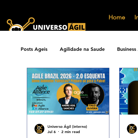
Home
I
Posts Ageis
Agilidade na Saude
Business 
Ferramentas Ageis
Carreiras Ageis
Agilidade Jurídica
Vendas Ágeis
Eve
Agilidade ESG
Principios Ageis
Met
Universo Ágil (interno)
Jul 6
2 min read