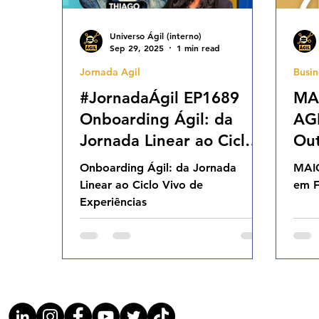
Universo Ágil (interno)
Sep 29, 2025
1 min read
Jornada Agil
Busin
#JornadaÁgil EP1689
MA
Onboarding Ágil: da
AG
Jornada Linear ao Ciclo
Ou
Vivo de Experiências
Onboarding Ágil: da Jornada
MAI
QUA 24.09.25 07h31
Linear ao Ciclo Vivo de
em F
Experiências