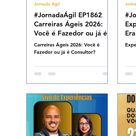
Jornada Agil
Jorna
Agilidade Organizacional
Cultura Agil
#JornadaÁgil EP1862
#Jo
Carreiras Ágeis 2026:
Exp
Você é Fazedor ou já é
Era
Consultor? SEG 16.03.26
07
Carreiras Ágeis 2026: Você é
Expe
07h31
Fazedor ou já é Consultor?