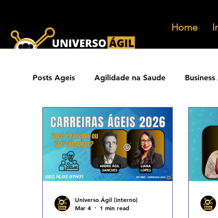
Home
I
Posts Ageis
Agilidade na Saude
Business 
Ferramentas Ageis
Carreiras Ageis
Agilidade Jurídica
Vendas Ágeis
Eve
Agilidade ESG
Principios Ageis
Met
Universo Ágil (interno)
Mar 4
1 min read