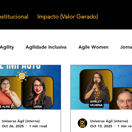
nstitucional
Impacto (Valor Gerado)
Agility
Agilidade Inclusiva
Agile Women
Jorn
Agilidade em Produtos
Organizacoes Ageis
Parcer
ntos Ageis
Agilidade Em Escala
Learning Agility
odos Ageis
Praticas Ageis
Transformacao Agil
Universo Ágil (interno)
Universo Ágil (interno)
Oct 26, 2025
1 min read
Oct 10, 2025
1 min re