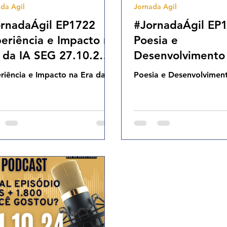
da Agil
Jornada Agil
Cases Ageis
rnadaÁgil EP1722
#JornadaÁgil EP
eriência e Impacto na
Poesia e
 da IA SEG 27.10.25
Desenvolviment
h31
08.10.25 07h31
riência e Impacto na Era da IA
Poesia e Desenvolvimen