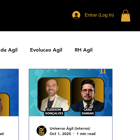
Entrar (Log In)
ada Agil
Evolucao Agil
RH Agil
ias Ageis
Jornal Agil
Lideranca Agil
Comunidades Ageis
Gestao Agil
Metricas KPIs Ageis
Universo Ágil (interno)
ad
Oct 1, 2025
1 min read