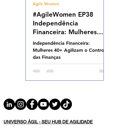
Agile Women
Agilidade Organizacional
Cultura Agil
#AgileWomen EP38
Independência
Financeira: Mulheres
40+ Agilizam o Controle
Independência Financeira:
das Finanças SEX
Mulheres 40+ Agilizam o Controle
29.08.25 18h31
das Finanças
UNIVERSO ÁGIL - SEU HUB DE AGILIDADE