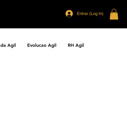
Entrar (Log In)
ada Agil
Evolucao Agil
RH Agil
ias Ageis
Jornal Agil
Lideranca Agil
Comunidades Ageis
Gestao Agil
Metricas KPIs Ageis