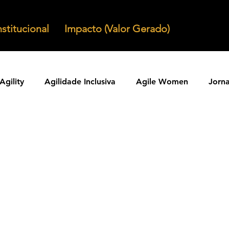
nstitucional
Impacto (Valor Gerado)
Agility
Agilidade Inclusiva
Agile Women
Jorn
Agilidade em Produtos
Organizacoes Ageis
Parcer
ntos Ageis
Agilidade Em Escala
Learning Agility
odos Ageis
Praticas Ageis
Transformacao Agil