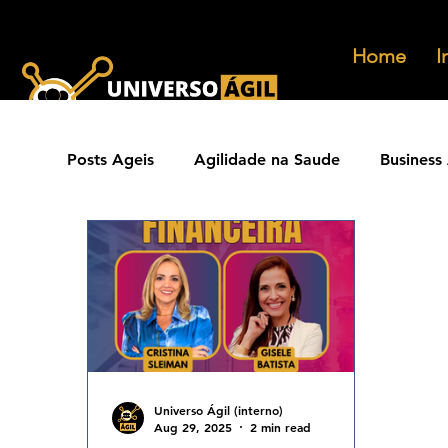
Home
I
Posts Ageis
Agilidade na Saude
Business 
Ferramentas Ageis
Carreiras Ageis
Agilidade Jurídica
Vendas Ágeis
Eve
Agilidade ESG
Principios Ageis
Met
Universo Ágil (interno)
Aug 29, 2025
2 min read