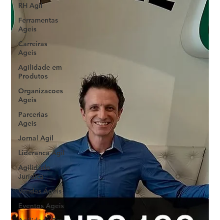
RH Agil
Ferramentas
Ageis
Carreiras
Ageis
Agilidade em
Produtos
Organizacoes
Ageis
Parcerias
Ageis
Jornal Agil
Lideranca Agil
Agilidade
Jurídica
Vendas Ágeis
Eventos Ageis