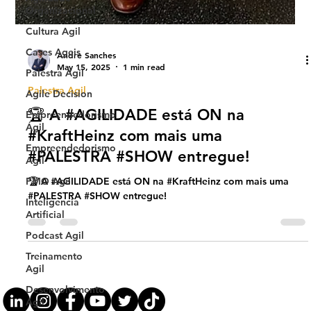
Organizacional
Cultura Agil
Cases Ageis
Palestra Agil
Agile Decision
Andre Sanches
Empreendedorismo
May 15, 2025
1 min read
Ágil
Palestra Agil
Empreendedorismo
Agil
🏆 A #AGILIDADE está ON na
PMO Agil
#KraftHeinz com mais uma
Inteligencia
#PALESTRA #SHOW entregue!
Artificial
🏆 A #AGILIDADE está ON na #KraftHeinz com mais uma
Podcast Agil
#PALESTRA #SHOW entregue!
Treinamento
Agil
Desenvolvimento
Agil