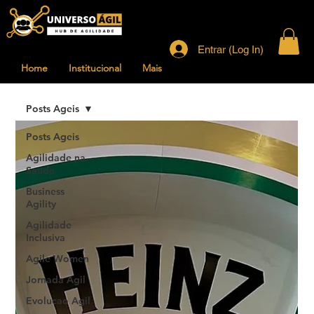
Entrar (Log In)
Home
Institucional
Mais
Posts Ageis
Posts Ageis
Agilidade na
Saude
Business
Agility
Agilidade
Inclusiva
Agile Women
Jornada Agil
Evolucao Agil