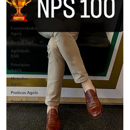
Agilidade Em
Escala
Learning
Agility
Comunidades
Ageis
Gestao Agil
Agilidade
ESG
Principios
Ageis
Metodos
Ageis
Praticas Ageis
Transformacao
Agil
Metricas KPIs
Ageis
Agilidade