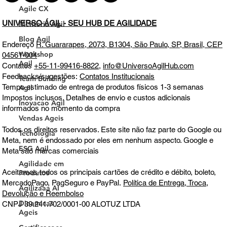
Agile CX
Mentoria Agil
Blog Agil
Workshop
UNIVERSO ÁGIL - SEU HUB DE AGILIDADE
Agil
Team Building
Endereço
R. Guararapes, 2073, B1304, São Paulo, SP, Brasil, CEP
Agil
04561-004
Inovacao Agil
Contatos
+55-11-99416-8822
,
info@UniversoAgilHub.com
Feedbacks/sugestões:
Contatos Institucionais
Vendas Ageis
Tempo estimado de entrega de produtos físicos 1-3 semanas
Tecnologia
Impostos inclusos. Detalhes de envio e custos adicionais
informados no momento da compra
ESG Agil
Agilidade em
Todos os direitos reservados. Este site não faz parte do Google ou
Produtos
Meta, nem é endossado por eles em nenhum aspecto. Google e
Agilizaaa AI
Meta são marcas comerciais
Dinamicas
Aceitamos todos os principais cartões de crédito e débito, boleto,
Ageis
MercadoPago, PagSeguro e PayPal.
Política de Entrega, Troca,