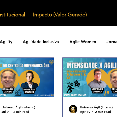
nstitucional
Impacto (Valor Gerado)
Agility
Agilidade Inclusiva
Agile Women
Jorn
Agilidade em Produtos
Organizacoes Ageis
Parcer
ntos Ageis
Agilidade Em Escala
Learning Agility
odos Ageis
Praticas Ageis
Transformacao Agil
Universo Ágil (interno)
Universo Ágil (interno)
Jul 9
2 min read
Apr 19
2 min read