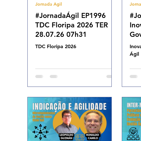
Jornada Agil
Jorna
Agilidade Organizacional
Cultura Agil
#JornadaÁgil EP1996
#Jo
TDC Floripa 2026 TER
Ino
28.07.26 07h31
Gov
10.
TDC Floripa 2026
Inov
Ágil