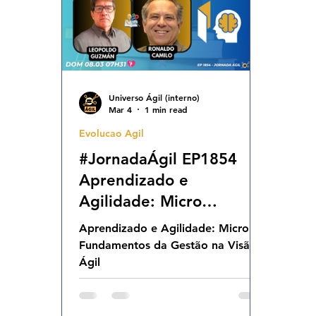
Universo Ágil (interno)
Mar 4
1 min read
Evolucao Agil
#JornadaÁgil EP1854
Aprendizado e
Agilidade: Micro
Fundamentos da Gestão
Aprendizado e Agilidade: Micro
na Visão Ágil DOM
Fundamentos da Gestão na Visão
08.03.26 07h31
Ágil