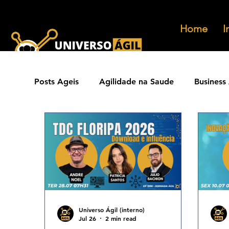
Home
I
Posts Ageis
Agilidade na Saude
Business 
Ferramentas Ageis
Carreiras Ageis
Agilidade Jurídica
Vendas Ágeis
Eve
Agilidade ESG
Principios Ageis
Met
Universo Ágil (interno)
Jul 26
2 min read