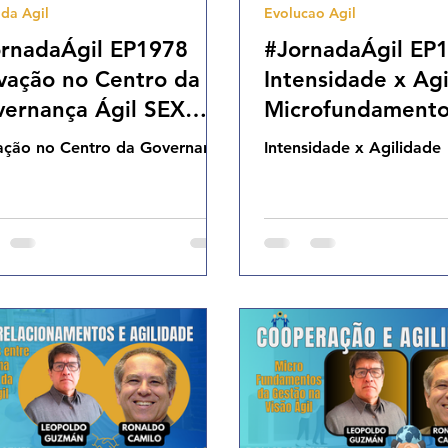
da Agil
Evolucao Agil
Cases Ageis
rnadaÁgil EP1978
#JornadaÁgil EP
vação no Centro da
Intensidade x Ag
ernança Ágil SEX
Microfundamento
07.26 07h31
Resultados da Ge
ação no Centro da Governança
Intensidade x Agilidade
Visão Ágil DOM 
07h31