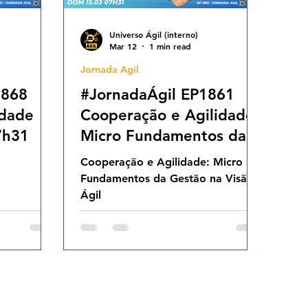
Universo Ágil (interno)
Mar 12
1 min read
Jornada Agil
1868
#JornadaÁgil EP1861
idade
Cooperação e Agilidade:
7h31
Micro Fundamentos da
Gestão na Visão Ágil
Cooperação e Agilidade: Micro
DOM 15.03.26 07h31
Fundamentos da Gestão na Visão
Ágil