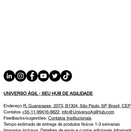
UNIVERSO ÁGIL - SEU HUB DE AGILIDADE
Endereço
R. Guararapes, 2073, B1304, São Paulo, SP, Brasil, CE
Contatos
+55-11-99416-8822
,
info@UniversoAgilHub.com
Feedbacks/sugestões:
Contatos Institucionais
Tempo estimado de entrega de produtos físicos 1-3 semanas
Impostos inclusos. Detalhes de envio e custos adicionais infor