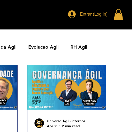
Entrar (Log In)
ada Agil
Evolucao Agil
RH Agil
ias Ageis
Jornal Agil
Lideranca Agil
Comunidades Ageis
Gestao Agil
Metricas KPIs Ageis
Universo Ágil (interno)
Apr 9
2 min read