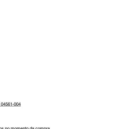
P 04561-004
mados no momento da compra