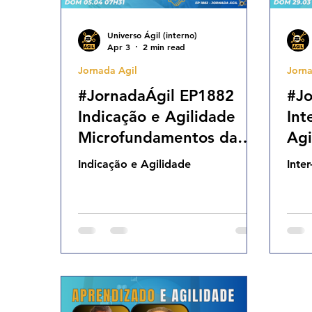
Universo Ágil (interno)
Apr 3
2 min read
Jornada Agil
Jorna
#JornadaÁgil EP1882
#Jo
Indicação e Agilidade
Int
Microfundamentos da
Agi
Gestão numa Visão Ágil
ent
Indicação e Agilidade
Inte
DOM 05.04.26 07h31
Evo
DO