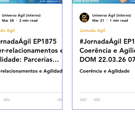
Universo Ágil (interno)
Universo Ágil (interno)
Mar 28
2 min read
Mar 21
1 min read
da Agil
Jornada Agil
rnadaÁgil EP1875
#JornadaÁgil EP
er-relacionamentos e
Coerência e Agil
lidade: Parcerias
DOM 22.03.26 0
re Práticas na
r-relacionamentos e Agilidade
Coerência e Agilidade
lução da Gestão Ágil
M 29.03.26 07h31