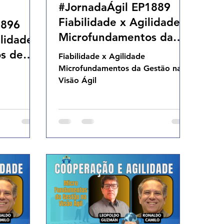
#JornadaÁgil EP1889
Fiabilidade x Agilidade
1896
Microfundamentos da
ilidade
Gestão na Visão Ágil
s de
Fiabilidade x Agilidade
DOM 12.04.26 07h31
stão na
Microfundamentos da Gestão na
Visão Ágil
19.04.26