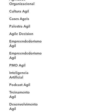
Organizacional
Cultura Agil
Cases Ageis
Palestra Agil
Agile Decision
Empreendedorismo
Ágil
Empreendedorismo
Agil
PMO Agil
Inteligencia
Artificial
Podcast Agil
Treinamento
Agil
Desenvolvimento
Agil