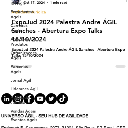
Oct 17, 2024
1 min read
RH Agil
Ferramentas
Agilidade Jurídica
Ageis
ExpoJud 2024 Palestra Andre ÁGIL
Carreiras
Sanches - Abertura Expo Talks
Ageis
15/10/2024
Agilidade em
Produtos
ExpoJud 2024 Palestra Andre ÁGIL Sanches - Abertura Expo
Organizacoes
Talks 15/10/2024
Ageis
Parcerias
Ageis
Jornal Agil
Lideranca Agil
Agilidade
Jurídica
Vendas Ágeis
UNIVERSO ÁGIL - SEU HUB DE AGILIDADE
Eventos Ageis
Endereço
R. Guararapes, 2073, B1304, São Paulo, SP, Brasil, CEP