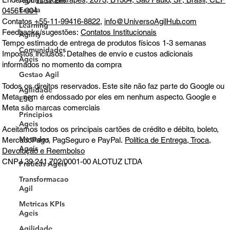
Agilidade Em
Escala
04561-004
Contatos
+55-11-99416-8822
,
info@UniversoAgilHub.com
Learning
Feedbacks/sugestões:
Contatos Institucionais
Agility
Tempo estimado de entrega de produtos físicos 1-3 semanas
Comunidades
Impostos inclusos. Detalhes de envio e custos adicionais
Ageis
informados no momento da compra
Gestao Agil
Todos os direitos reservados. Este site não faz parte do Google ou
Agilidade
Meta, nem é endossado por eles em nenhum aspecto. Google e
ESG
Meta são marcas comerciais
Principios
Ageis
Aceitamos todos os principais cartões de crédito e débito, boleto,
Metodos
MercadoPago, PagSeguro e PayPal.
Política de Entrega, Troca,
Ageis
Devolução e Reembolso
CNPJ 39.241.702/0001-00
ALOTUZ LTDA
Praticas Ageis
Transformacao
Agil
Metricas KPIs
Ageis
Agilidade