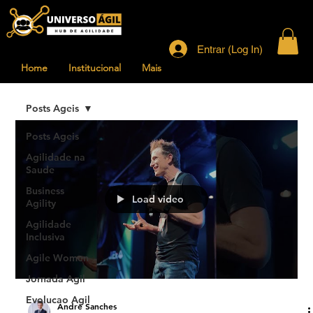
Entrar (Log In)
Home
Institucional
Mais
Posts Ageis
Posts Ageis
Agilidade na
Saude
Business
Load video
Agility
Agilidade
Inclusiva
Agile Women
Jornada Agil
Evolucao Agil
Andre Sanches