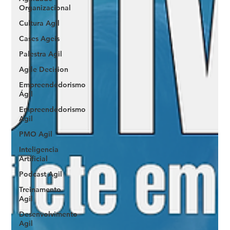
Organizacional
Cultura Agil
Cases Ageis
Palestra Agil
Agile Decision
Empreendedorismo
Ágil
Empreendedorismo
Agil
PMO Agil
Inteligencia
Artificial
Podcast Agil
Treinamento
Agil
Desenvolvimento
Agil