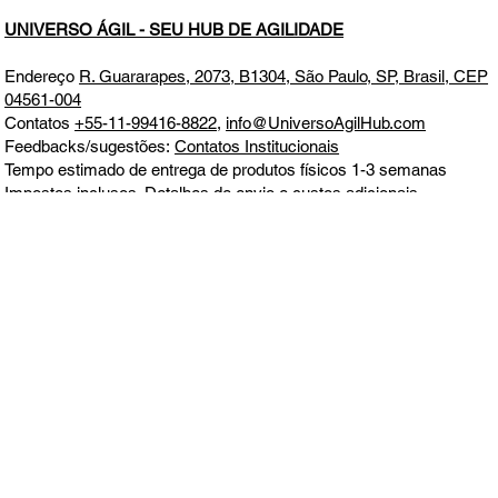
UNIVERSO ÁGIL - SEU HUB DE AGILIDADE
Endereço
R. Guararapes, 2073, B1304, São Paulo, SP, Brasil, CEP
04561-004
Contatos
+55-11-99416-8822
,
info@UniversoAgilHub.com
Feedbacks/sugestões:
Contatos Institucionais
Tempo estimado de entrega de produtos físicos 1-3 semanas
Impostos inclusos. Detalhes de envio e custos adicionais
informados no momento da compra
Todos os direitos reservados. Este site não faz parte do Google ou
Meta, nem é endossado por eles em nenhum aspecto. Google e
Meta são marcas comerciais
Aceitamos todos os principais cartões de crédito e débito, boleto,
MercadoPago, PagSeguro e PayPal.
Política de Entrega, Troca,
Devolução e Reembolso
CNPJ 39.241.702/0001-00
ALOTUZ LTDA