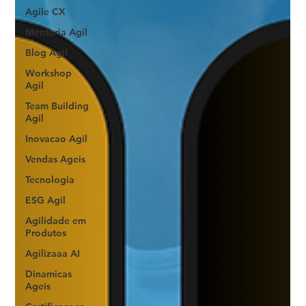
Agile CX
Mentoria Agil
Blog Agil
Workshop
Agil
Team Building
Agil
Inovacao Agil
Vendas Ageis
Tecnologia
ESG Agil
Agilidade em
Produtos
Agilizaaa AI
Dinamicas
Ageis