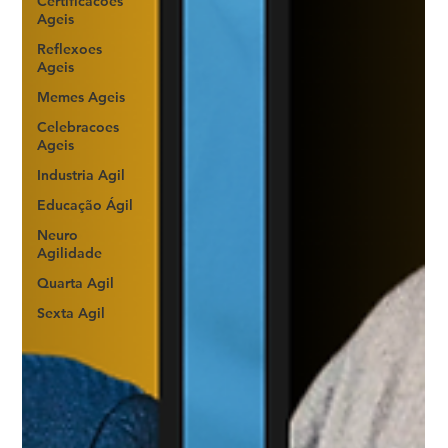
Certificacoes
Ageis
Reflexoes
Ageis
Memes Ageis
Celebracoes
Ageis
Industria Agil
Educação Ágil
Neuro
Agilidade
Quarta Agil
Sexta Agil