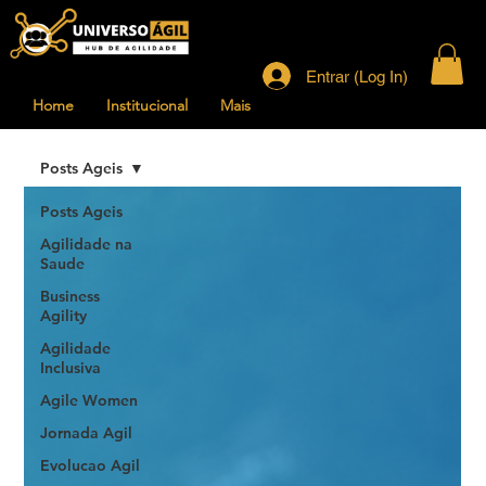
Entrar (Log In)
Home
Institucional
Mais
Posts Ageis
Posts Ageis
Agilidade na
Saude
Business
Agility
Agilidade
Inclusiva
Agile Women
Jornada Agil
Evolucao Agil