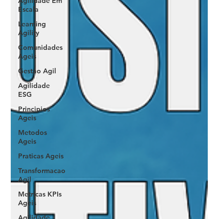
Agilidade Em
Escala
Learning
Agility
Comunidades
Ageis
Gestao Agil
Agilidade
ESG
Principios
Ageis
Metodos
Ageis
Praticas Ageis
Transformacao
Agil
Metricas KPIs
Ageis
Agilidade