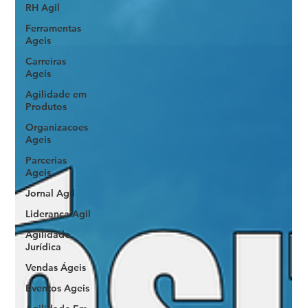
RH Agil
Ferramentas
Ageis
Carreiras
Ageis
Agilidade em
Produtos
Organizacoes
Ageis
Parcerias
Ageis
Jornal Agil
Lideranca Agil
Agilidade
Jurídica
Vendas Ágeis
Eventos Ageis