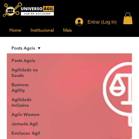
Entrar (Log In)
Home
Institucional
Mais
Posts Ageis
Posts Ageis
Agilidade na
Saude
Business
Agility
Agilidade
Inclusiva
Agile Women
Jornada Agil
Evolucao Agil