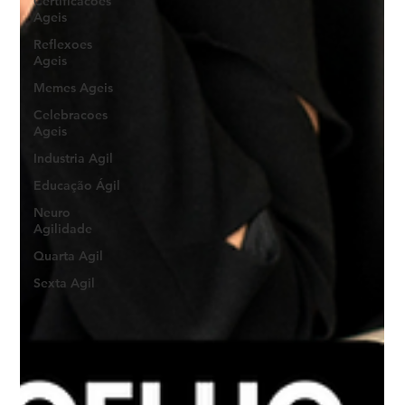
Certificacoes
Ageis
Reflexoes
Ageis
Memes Ageis
Celebracoes
Ageis
Industria Agil
Educação Ágil
Neuro
Agilidade
Quarta Agil
Sexta Agil