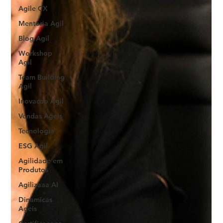
Agile CX
Mentoria Agil
Blog Agil
Workshop
Agil
Team Building
Agil
Inovacao Agil
Vendas Ageis
Tecnologia
ESG Agil
Agilidade em
Produtos
Agilizaaa AI
Dinamicas
Ageis