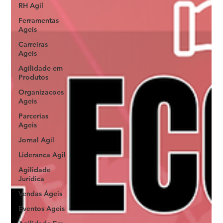
RH Agil
Ferramentas
Ageis
Carreiras
Ageis
Agilidade em
Produtos
Organizacoes
Ageis
Parcerias
Ageis
Jornal Agil
Lideranca Agil
Agilidade
Jurídica
Vendas Ágeis
Eventos Ageis