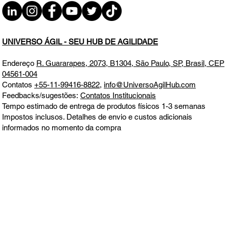
UNIVERSO ÁGIL - SEU HUB DE AGILIDADE
Endereço
R. Guararapes, 2073, B1304, São Paulo, SP, Brasil, CEP
04561-004
Contatos
+55-11-99416-8822
,
info@UniversoAgilHub.com
Feedbacks/sugestões:
Contatos Institucionais
Tempo estimado de entrega de produtos físicos 1-3 semanas
Impostos inclusos. Detalhes de envio e custos adicionais
informados no momento da compra
Todos os direitos reservados. Este site não faz parte do Google ou
Meta, nem é endossado por eles em nenhum aspecto. Google e
Meta são marcas comerciais
Aceitamos todos os principais cartões de crédito e débito, boleto,