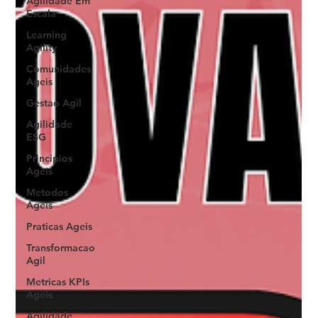
Agilidade Em
Escala
Learning
Agility
Comunidades
Ageis
Gestao Agil
Agilidade
ESG
Principios
Ageis
Metodos
Ageis
Praticas Ageis
Transformacao
Agil
Metricas KPIs
Ageis
Agilidade