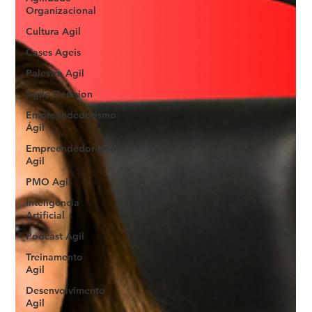
Organizacional
Cultura Agil
Cases Ageis
Palestra Agil
Agile Decision
Empreendedorismo
Ágil
Empreendedorismo
Agil
PMO Agil
Inteligencia
Artificial
Podcast Agil
Treinamento
Agil
Desenvolvimento
Agil