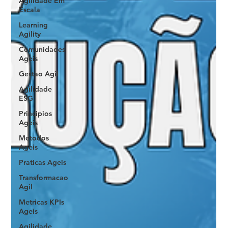
Agilidade Em
Escala
Learning
Agility
Comunidades
Ageis
Gestao Agil
Agilidade
ESG
Principios
Ageis
Metodos
Ageis
Praticas Ageis
Transformacao
Agil
Metricas KPIs
Ageis
Agilidade