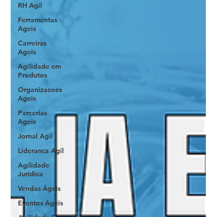
RH Agil
Ferramentas
Ageis
Carreiras
Ageis
Agilidade em
Produtos
Organizacoes
Ageis
Parcerias
Ageis
Jornal Agil
Lideranca Agil
Agilidade
Jurídica
Vendas Ágeis
Eventos Ageis