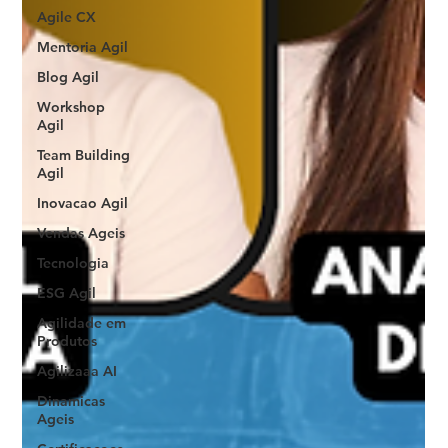
Agile CX
Mentoria Agil
Blog Agil
Workshop
Agil
Team Building
Agil
Inovacao Agil
Vendas Ageis
Tecnologia
ESG Agil
Agilidade em
Produtos
Agilizaaa AI
Dinamicas
Ageis