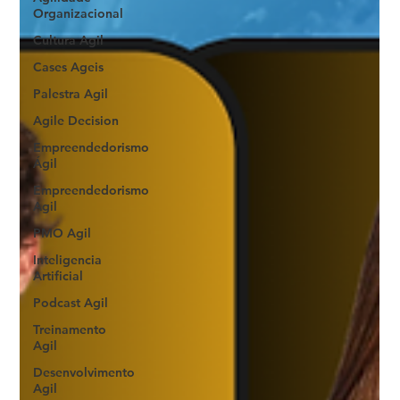
Organizacional
Cultura Agil
Cases Ageis
Palestra Agil
Agile Decision
Empreendedorismo
Ágil
Empreendedorismo
Agil
PMO Agil
Inteligencia
Artificial
Podcast Agil
Treinamento
Agil
Desenvolvimento
Agil