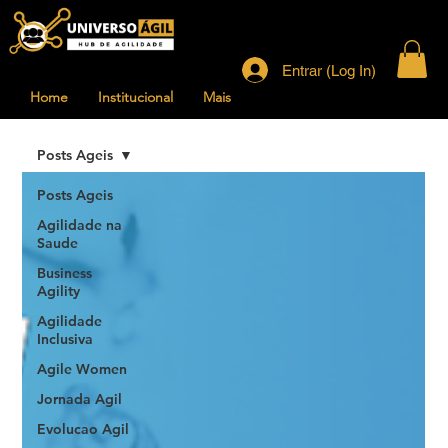
Entrar (Log In)
Home
Institucional
Mais
Posts Ageis
Posts Ageis
Agilidade na
Saude
Business
Agility
Agilidade
Inclusiva
Agile Women
Jornada Agil
Evolucao Agil