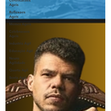
Certificacoes
Ageis
Reflexoes
Ageis
Memes Ageis
Celebracoes
Ageis
Industria Agil
Educação Ágil
Neuro
Agilidade
Quarta Agil
Sexta Agil