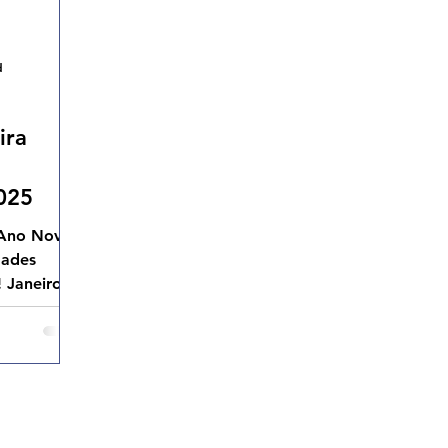
d
ira
025
 Ano Novo,
dades
 Janeiro é
s apenas