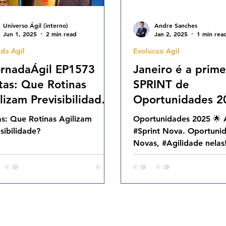
Universo Ágil (interno)
Andre Sanches
Jun 1, 2025
2 min read
Jan 2, 2025
1 min rea
da Agil
Evolucao Agil
rnadaÁgil EP1573
Janeiro é a prime
as: Que Rotinas
SPRINT de
lizam Previsibilidade?
Oportunidades 2
 31.05.25 07h31
s: Que Rotinas Agilizam
Oportunidades 2025 🌟
isibilidade?
#Sprint Nova. Oportuni
Novas, #Agilidade nelas!
só o começo! 🥰 Estamo
na primeira...