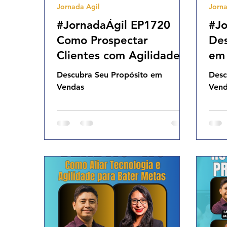
Jornada Agil
Jorna
Agilidade Organizacional
Cultura Agil
#JornadaÁgil EP1720
#Jo
Como Prospectar
Des
Clientes com Agilidade
em
SAB 25.10.25 07h31
07
Descubra Seu Propósito em
Desc
Vendas
Ven