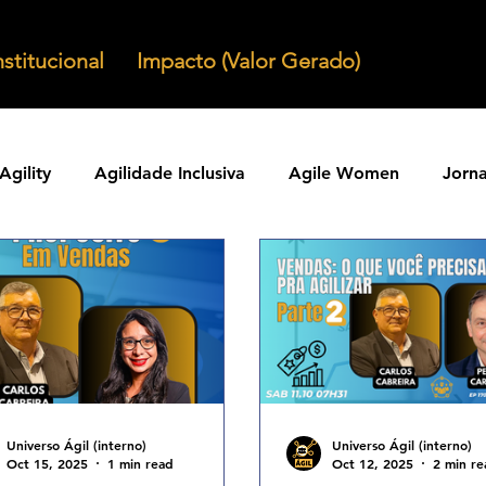
nstitucional
Impacto (Valor Gerado)
Agility
Agilidade Inclusiva
Agile Women
Jorn
Agilidade em Produtos
Organizacoes Ageis
Parcer
ntos Ageis
Agilidade Em Escala
Learning Agility
odos Ageis
Praticas Ageis
Transformacao Agil
Universo Ágil (interno)
Universo Ágil (interno)
Oct 15, 2025
1 min read
Oct 12, 2025
2 min re