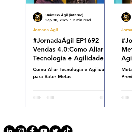
Universo Ágil (interno)
Sep 30, 2025
2 min read
Jornada Agil
Jorna
#JornadaÁgil EP1692
#Jo
Vendas 4.0:Como Aliar
Met
Tecnologia e Agilidade
Agi
para Bater Metas SAB
SAB
Como Aliar Tecnologia e Agilidade
Meta
27.09.25 07h31
para Bater Metas
Prev