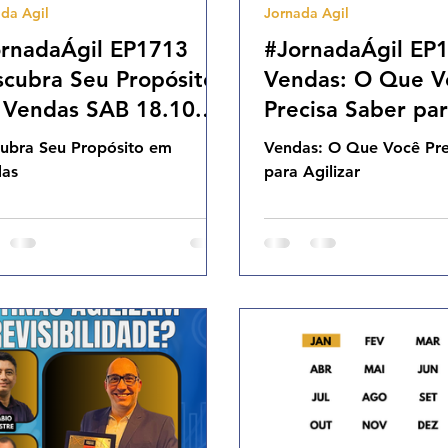
da Agil
Jornada Agil
Cases Ageis
rnadaÁgil EP1713
#JornadaÁgil EP
cubra Seu Propósito
Vendas: O Que V
 Vendas SAB 18.10.25
Precisa Saber pa
h31
Agilizar (parte 2
ubra Seu Propósito em
Vendas: O Que Você Pre
11.10.25 07h31
das
para Agilizar