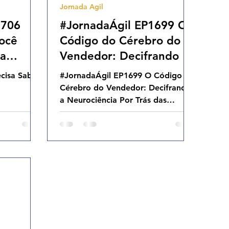
Jornada Agil
1706
#JornadaÁgil EP1699 O
ocê
Código do Cérebro do
ra
Vendedor: Decifrando a
) SAB
Neurociência Por Trás
cisa Saber
#JornadaÁgil EP1699 O Código do
das Vendas
Cérebro do Vendedor: Decifrando
a Neurociência Por Trás das
Vendas