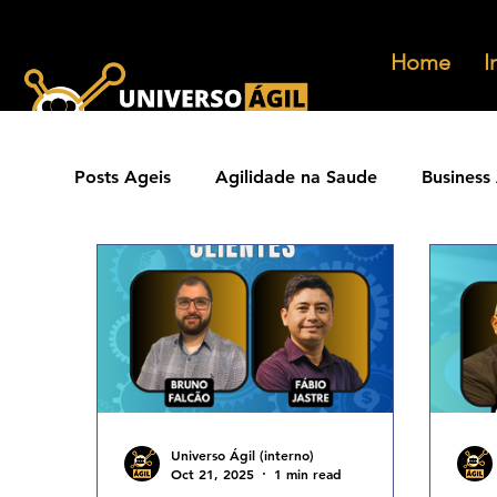
Home
I
Posts Ageis
Agilidade na Saude
Business 
Ferramentas Ageis
Carreiras Ageis
Agilidade Jurídica
Vendas Ágeis
Eve
Agilidade ESG
Principios Ageis
Met
Universo Ágil (interno)
Oct 21, 2025
1 min read