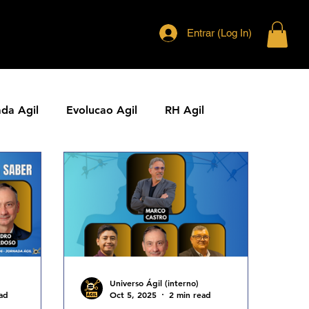
Entrar (Log In)
ada Agil
Evolucao Agil
RH Agil
ias Ageis
Jornal Agil
Lideranca Agil
Comunidades Ageis
Gestao Agil
Metricas KPIs Ageis
Universo Ágil (interno)
ad
Oct 5, 2025
2 min read