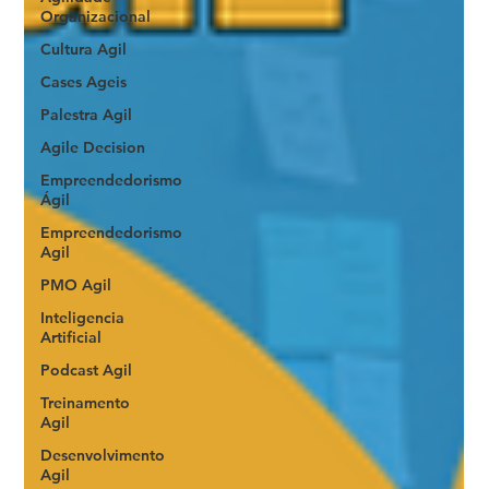
Organizacional
Cultura Agil
Cases Ageis
Palestra Agil
Agile Decision
Empreendedorismo
Ágil
Empreendedorismo
Agil
PMO Agil
Inteligencia
Artificial
Podcast Agil
Treinamento
Agil
Desenvolvimento
Agil