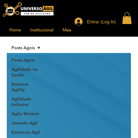
Entrar (Log In)
Home
Institucional
Mais
Posts Ageis
Posts Ageis
Agilidade na
Saude
Business
Agility
Agilidade
Inclusiva
Agile Women
Jornada Agil
Evolucao Agil