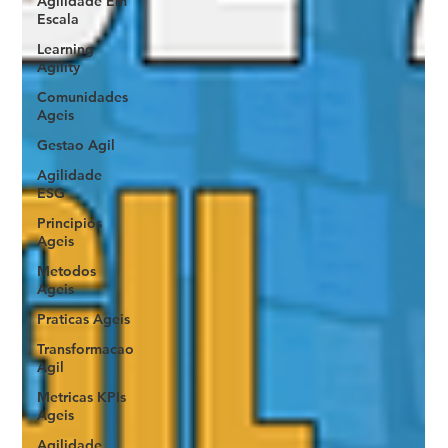
Agilidade Em
Escala
Learning
Agility
Comunidades
Ageis
Gestao Agil
Agilidade
ESG
Principios
Ageis
Metodos
Ageis
Praticas Ageis
Transformacao
Agil
Metricas KPIs
Ageis
Agilidade