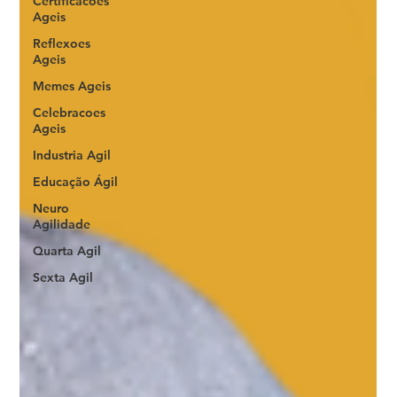
Certificacoes
Ageis
Reflexoes
Ageis
Memes Ageis
Celebracoes
Ageis
Industria Agil
Educação Ágil
Neuro
Agilidade
Quarta Agil
Sexta Agil