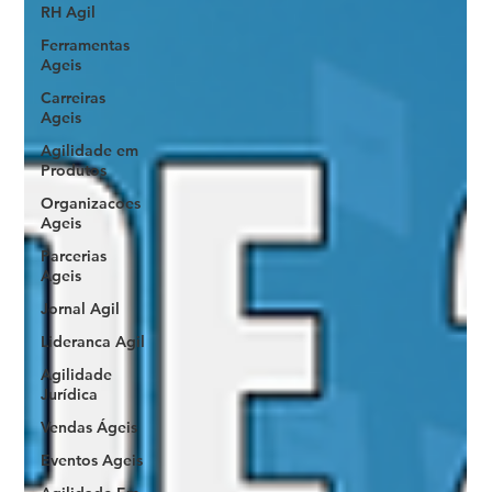
RH Agil
Ferramentas
Ageis
Carreiras
Ageis
Agilidade em
Produtos
Organizacoes
Ageis
Parcerias
Ageis
Jornal Agil
Lideranca Agil
Agilidade
Jurídica
Vendas Ágeis
Eventos Ageis