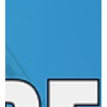
Universo Ágil (interno)
May 6
2 min read
Jornada Agil
#JornadaÁgil EP1917 Coopetitividade
x Agilidade Microfundamentos de
Resultados da Gestão na Visão Ágil
DOM 10.05.26 07h31
Coopetitividade x Agilidade