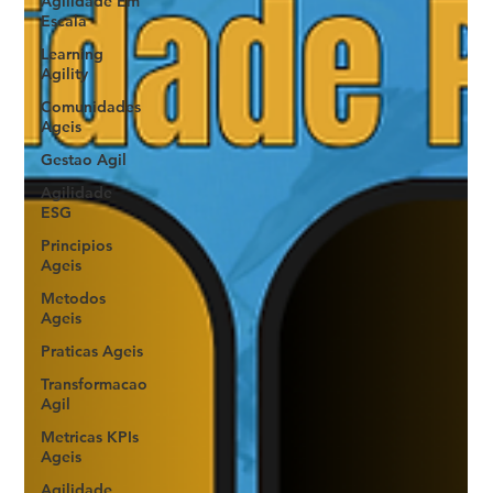
Agilidade Em
Escala
Learning
Agility
Comunidades
Ageis
Gestao Agil
Agilidade
ESG
Principios
Ageis
Metodos
Ageis
Praticas Ageis
Transformacao
Agil
Metricas KPIs
Ageis
Agilidade