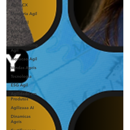
Agile CX
Mentoria Agil
Blog Agil
Workshop
Agil
Team Building
Agil
Inovacao Agil
Vendas Ageis
Tecnologia
ESG Agil
Agilidade em
Produtos
Agilizaaa AI
Dinamicas
Ageis