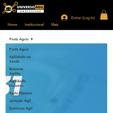
Entrar (Log In)
Home
Institucional
Mais
Posts Ageis
Posts Ageis
Agilidade na
Saude
Business
Agility
Agilidade
Inclusiva
Agile Women
Jornada Agil
Evolucao Agil