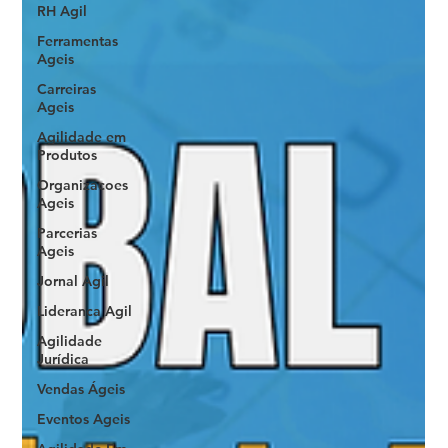
RH Agil
Ferramentas
Ageis
Carreiras
Ageis
Agilidade em
Produtos
Organizacoes
Ageis
Parcerias
Ageis
Jornal Agil
Lideranca Agil
Agilidade
Jurídica
Vendas Ágeis
Eventos Ageis