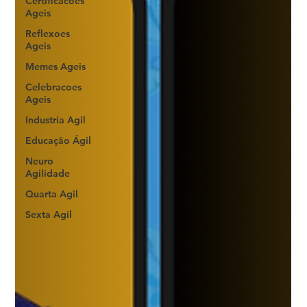
Certificacoes
Ageis
Reflexoes
Ageis
Memes Ageis
Celebracoes
Ageis
Industria Agil
Educação Ágil
Neuro
Agilidade
Quarta Agil
Sexta Agil