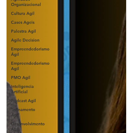
Organizacional
Cultura Agil
Cases Ageis
Palestra Agil
Agile Decision
Empreendedorismo
Ágil
Empreendedorismo
Agil
PMO Agil
Inteligencia
Artificial
Podcast Agil
Treinamento
Agil
Desenvolvimento
Agil