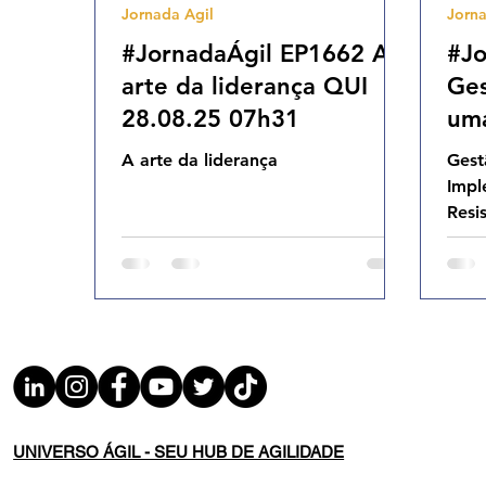
Jornada Agil
Jorna
Agilidade Organizacional
Cultura Agil
#JornadaÁgil EP1662 A
#Jo
arte da liderança QUI
Ge
28.08.25 07h31
um
PMO
A arte da liderança
Gest
En
Imp
21.
Resi
UNIVERSO ÁGIL - SEU HUB DE AGILIDADE