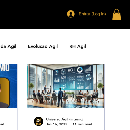
Entrar (Log In)
ada Agil
Evolucao Agil
RH Agil
ias Ageis
Jornal Agil
Lideranca Agil
Comunidades Ageis
Gestao Agil
Metricas KPIs Ageis
Universo Ágil (interno)
ead
Jan 16, 2025
11 min read