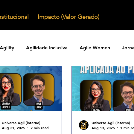
nstitucional
Impacto (Valor Gerado)
Agility
Agilidade Inclusiva
Agile Women
Jorn
Agilidade em Produtos
Organizacoes Ageis
Parcer
ntos Ageis
Agilidade Em Escala
Learning Agility
odos Ageis
Praticas Ageis
Transformacao Agil
Universo Ágil (interno)
Universo Ágil (interno)
Aug 21, 2025
2 min read
Aug 13, 2025
1 min r