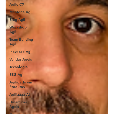
Agile CX
Mentoria Agil
Blog Agil
Workshop
Agil
Team Building
Agil
Inovacao Agil
Vendas Ageis
Tecnologia
ESG Agil
Agilidade em
Produtos
Agilizaaa AI
Dinamicas
Ageis