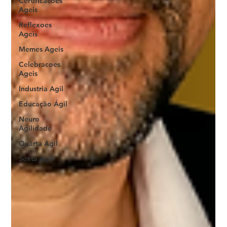
Certificacoes
Ageis
Reflexoes
Ageis
Memes Ageis
Celebracoes
Ageis
Industria Agil
Educação Ágil
Neuro
Agilidade
Quarta Agil
Sexta Agil