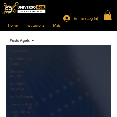
Entrar (Log In)
Home
Institucional
Mais
Posts Ageis
Posts Ageis
Agilidade na
Saude
Business
Agility
Agilidade
Inclusiva
Agile Women
Jornada Agil
Evolucao Agil