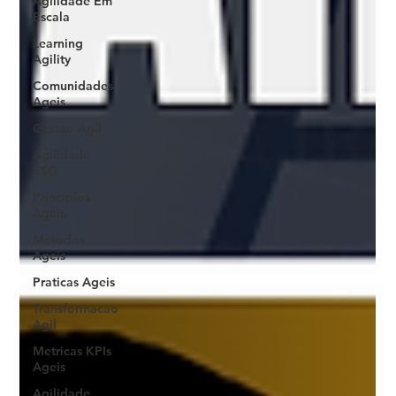
Agilidade Em
Escala
Learning
Agility
Comunidades
Ageis
Gestao Agil
Agilidade
ESG
Principios
Ageis
Metodos
Ageis
Praticas Ageis
Transformacao
Agil
Metricas KPIs
Ageis
Agilidade