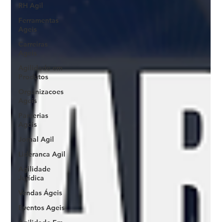
RH Agil
Ferramentas
Ageis
Carreiras
Ageis
Agilidade em
Produtos
Organizacoes
Ageis
Parcerias
Ageis
Jornal Agil
Lideranca Agil
Agilidade
Jurídica
Vendas Ágeis
Eventos Ageis