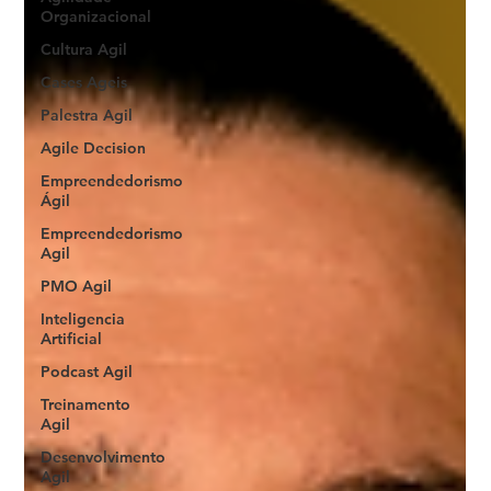
Organizacional
Cultura Agil
Cases Ageis
Palestra Agil
Agile Decision
Empreendedorismo
Ágil
Empreendedorismo
Agil
PMO Agil
Inteligencia
Artificial
Podcast Agil
Treinamento
Agil
Desenvolvimento
Agil