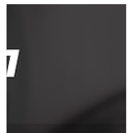
Universo Ágil (interno)
Nov 5, 2025
2 min read
Business Agility
#BusinessAgility EP32 Fé e valores em
Projetos de Transformação QUA
05.11.25 19h01
Fé e valores em Projetos de Transformação