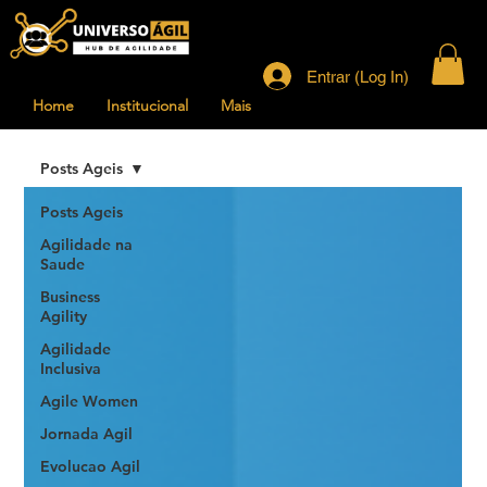
Entrar (Log In)
Home
Institucional
Mais
Posts Ageis
Posts Ageis
Agilidade na
Saude
Business
Agility
Agilidade
Inclusiva
Agile Women
Jornada Agil
Evolucao Agil