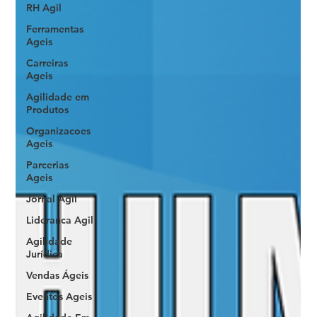
RH Agil
Ferramentas
Ageis
Carreiras
Ageis
Agilidade em
Produtos
Organizacoes
Ageis
Parcerias
Ageis
Jornal Agil
Lideranca Agil
Agilidade
Jurídica
Vendas Ágeis
Eventos Ageis