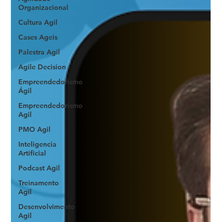
Organizacional
Cultura Agil
Cases Ageis
Palestra Agil
Agile Decision
Empreendedorismo
Ágil
Empreendedorismo
Agil
PMO Agil
Inteligencia
Artificial
Podcast Agil
Treinamento
Agil
Desenvolvimento
Agil