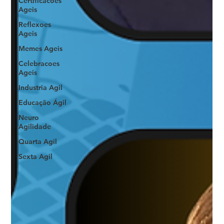
Certificacoes
Ageis
Reflexoes
Ageis
Memes Ageis
Celebracoes
Ageis
Industria Agil
Educação Ágil
Neuro
Agilidade
Quarta Agil
Sexta Agil