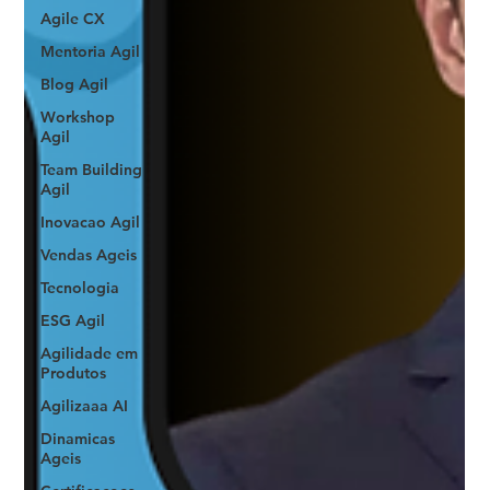
Agile CX
Mentoria Agil
Blog Agil
Workshop
Agil
Team Building
Agil
Inovacao Agil
Vendas Ageis
Tecnologia
ESG Agil
Agilidade em
Produtos
Agilizaaa AI
Dinamicas
Ageis