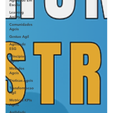
Agilidade Em
Escala
Learning
Agility
Comunidades
Ageis
Gestao Agil
Agilidade
ESG
Principios
Ageis
Metodos
Ageis
Praticas Ageis
Transformacao
Agil
Metricas KPIs
Ageis
Agilidade