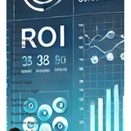
RH Agil
Ferramentas
Ageis
Carreiras
Ageis
Agilidade em
Produtos
Organizacoes
Ageis
Parcerias
Ageis
Jornal Agil
Lideranca Agil
Agilidade
Jurídica
Vendas Ágeis
Eventos Ageis