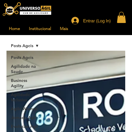
Entrar (Log In)
Home
Institucional
Mais
Posts Ageis
Posts Ageis
Agilidade na
Saude
Business
Agility
Agilidade
Inclusiva
Agile Women
Jornada Agil
Evolucao Agil