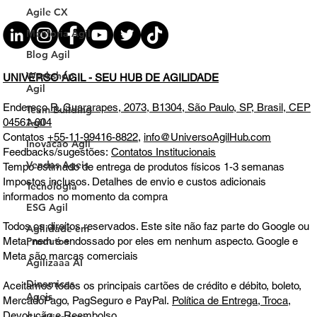
Agile CX
Mentoria Agil
Blog Agil
Workshop
Agil
Team Building
Agil
UNIVERSO ÁGIL - SEU HUB DE AGILIDADE
Inovacao Agil
Vendas Ageis
Endereço
R. Guararapes, 2073, B1304, São Paulo, SP, Brasil, CEP
04561-004
Tecnologia
Contatos
+55-11-99416-8822
,
info@UniversoAgilHub.com
ESG Agil
Feedbacks/sugestões:
Contatos Institucionais
Agilidade em
Tempo estimado de entrega de produtos físicos 1-3 semanas
Produtos
Impostos inclusos. Detalhes de envio e custos adicionais
informados no momento da compra
Agilizaaa AI
Dinamicas
Todos os direitos reservados. Este site não faz parte do Google ou
Ageis
Meta, nem é endossado por eles em nenhum aspecto. Google e