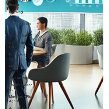
Agilidade Em
Escala
Learning
Agility
Comunidades
Ageis
Gestao Agil
Agilidade
ESG
Principios
Ageis
Metodos
Ageis
Praticas Ageis
Transformacao
Agil
Metricas KPIs
Ageis
Agilidade