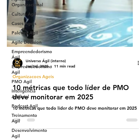
Organizacional
Cultura Agil
Cases Ageis
Palestra Agil
Agile Decision
Empreendedorismo
Ágil
Empreendedorismo
Agil
PMO Agil
Universo Ágil (interno)
Inteligencia
Jan 16, 2025
11 min read
Artificial
Organizacoes Ageis
Podcast Agil
10 métricas que todo líder de PMO
Treinamento
Agil
deve monitorar em 2025
Desenvolvimento
10 métricas que todo líder de PMO deve monitorar em 2025
Agil