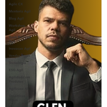
Agile CX
Mentoria Agil
Blog Agil
Workshop
Agil
Team Building
Agil
Inovacao Agil
Vendas Ageis
Tecnologia
ESG Agil
Agilidade em
Produtos
Agilizaaa AI
Dinamicas
Ageis