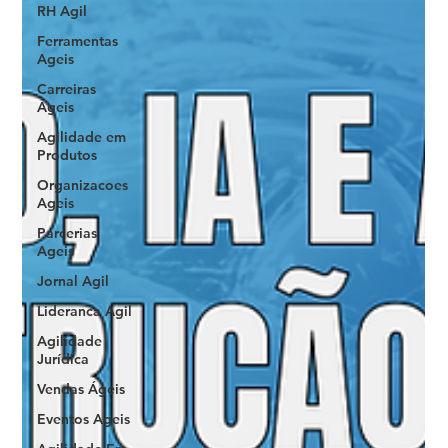
RH Agil
Ferramentas
Ageis
Carreiras
Ageis
Agilidade em
Produtos
Organizacoes
Ageis
Parcerias
Ageis
Jornal Agil
Lideranca Agil
Agilidade
Jurídica
Vendas Ágeis
Eventos Ageis