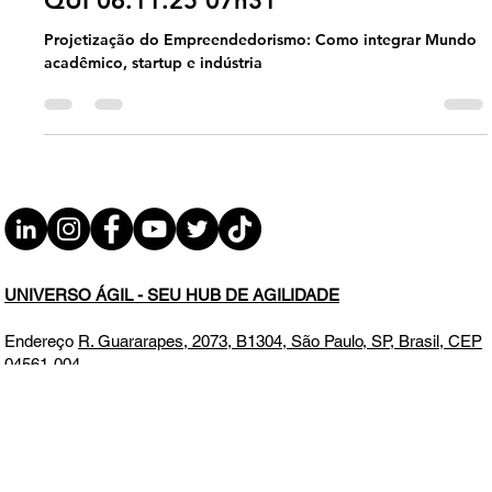
Empreendedorismo: Como integrar
Mundo acadêmico, startup e indústria
QUI 06.11.25 07h31
Projetização do Empreendedorismo: Como integrar Mundo
acadêmico, startup e indústria
UNIVERSO ÁGIL - SEU HUB DE AGILIDADE
Endereço
R. Guararapes, 2073, B1304, São Paulo, SP, Brasil, CEP
04561-004
Contatos
+55-11-99416-8822
,
info@UniversoAgilHub.com