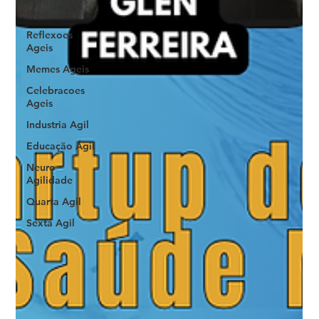
Certificacoes
Ageis
Reflexoes
Ageis
Memes Ageis
Celebracoes
Ageis
Industria Agil
Educação Ágil
Neuro
Agilidade
Quarta Agil
Sexta Agil