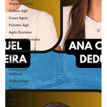
Organizacional
Cultura Agil
Cases Ageis
Palestra Agil
Agile Decision
Empreendedorismo
Ágil
Empreendedorismo
Agil
PMO Agil
Inteligencia
Artificial
Podcast Agil
Treinamento
Agil
Desenvolvimento
Agil