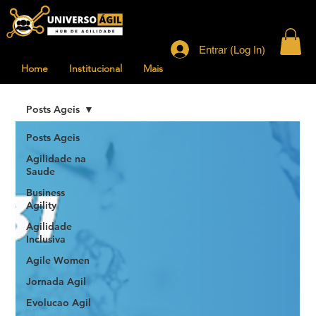
Entrar (Log In)
Home
Institucional
Mais
Posts Ageis
Posts Ageis
Agilidade na
Saude
Business
Agility
Agilidade
Inclusiva
Agile Women
Jornada Agil
Evolucao Agil