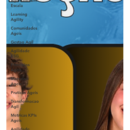
Agilidade Em
Escala
Learning
Agility
Comunidades
Ageis
Gestao Agil
Agilidade
ESG
Principios
Ageis
Metodos
Ageis
Praticas Ageis
Transformacao
Agil
Metricas KPIs
Ageis
Agilidade