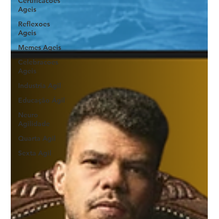
Certificacoes
Ageis
Reflexoes
Ageis
Memes Ageis
Celebracoes
Ageis
Industria Agil
Educação Ágil
Neuro
Agilidade
Quarta Agil
Sexta Agil