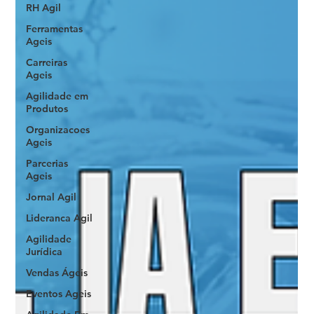
RH Agil
Ferramentas
Ageis
Carreiras
Ageis
Agilidade em
Produtos
Organizacoes
Ageis
Parcerias
Ageis
Jornal Agil
Lideranca Agil
Agilidade
Jurídica
Vendas Ágeis
Eventos Ageis