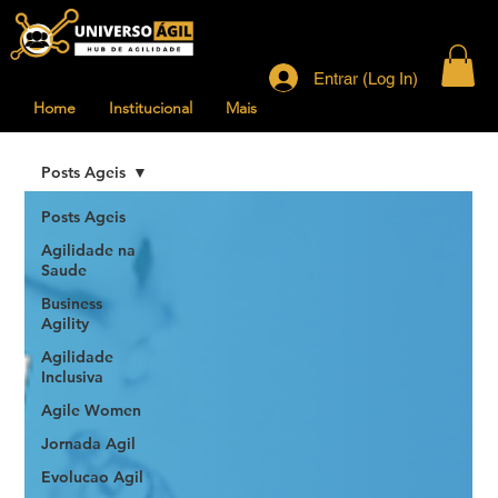
Entrar (Log In)
Home
Institucional
Mais
Posts Ageis
Posts Ageis
Agilidade na
Saude
Business
Agility
Agilidade
Inclusiva
Agile Women
Jornada Agil
Evolucao Agil