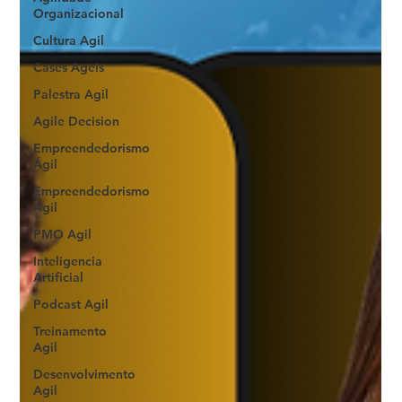
Organizacional
Cultura Agil
Cases Ageis
Palestra Agil
Agile Decision
Empreendedorismo
Ágil
Empreendedorismo
Agil
PMO Agil
Inteligencia
Artificial
Podcast Agil
Treinamento
Agil
Desenvolvimento
Agil