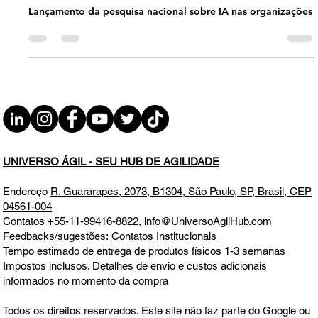
#JornadaÁgil EP1772 Possíveis
Tendências Tech para 2026 TER
16.12.25 07h31
Lançamento da pesquisa nacional sobre IA nas organizações
UNIVERSO ÁGIL - SEU HUB DE AGILIDADE
Endereço
R. Guararapes, 2073, B1304, São Paulo, SP, Brasil, CEP
04561-004
Contatos
+55-11-99416-8822
,
info@UniversoAgilHub.com
Feedbacks/sugestões:
Contatos Institucionais
Tempo estimado de entrega de produtos físicos 1-3 semanas