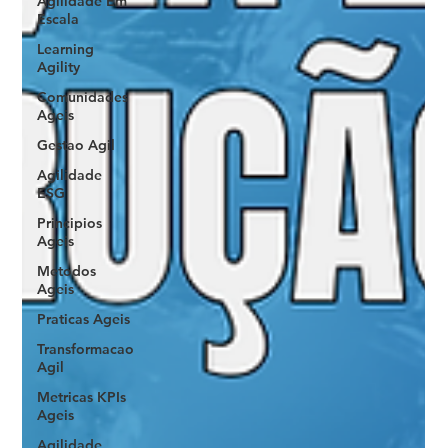
Agilidade Em
Escala
Learning
Agility
Comunidades
Ageis
Gestao Agil
Agilidade
ESG
Principios
Ageis
Metodos
Ageis
Praticas Ageis
Transformacao
Agil
Metricas KPIs
Ageis
Agilidade