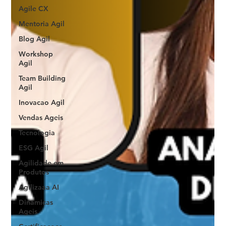
Agile CX
Mentoria Agil
Blog Agil
Workshop
Agil
Team Building
Agil
Inovacao Agil
Vendas Ageis
Tecnologia
ESG Agil
Agilidade em
Produtos
Agilizaaa AI
Dinamicas
Ageis