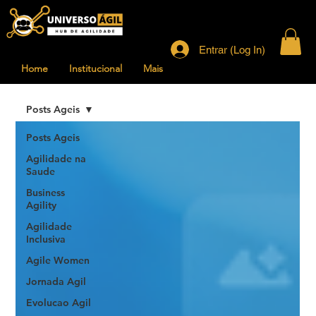
Entrar (Log In)
Home
Institucional
Mais
Posts Ageis
Posts Ageis
Agilidade na
Saude
Business
Agility
Agilidade
Inclusiva
Agile Women
Jornada Agil
Evolucao Agil