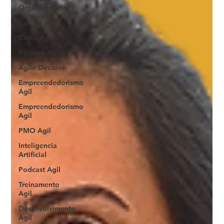
Organizacional
Cultura Agil
Cases Ageis
Palestra Agil
Agile Decision
Empreendedorismo
Ágil
Empreendedorismo
Agil
PMO Agil
Inteligencia
Artificial
Podcast Agil
Treinamento
Agil
Desenvolvimento
Agil