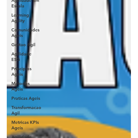
Agilidade Em
Escala
Learning
Agility
Comunidades
Ageis
Gestao Agil
Agilidade
ESG
Principios
Ageis
Metodos
Ageis
Praticas Ageis
Transformacao
Agil
Metricas KPIs
Ageis
Agilidade