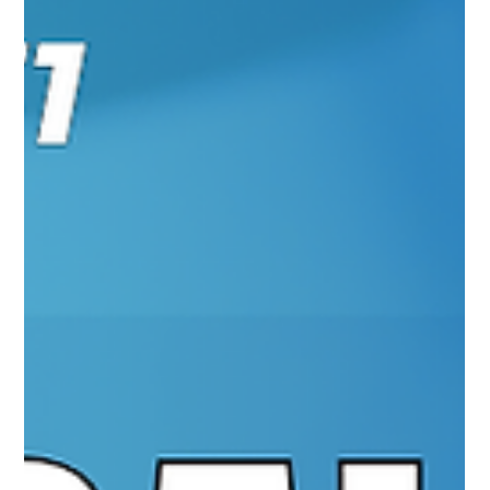
#JornadaÁgil EP1646 Transformação
Digital Além do Óbvio TER 12.08.25
07h31
Transformação Digital Além do Óbvio