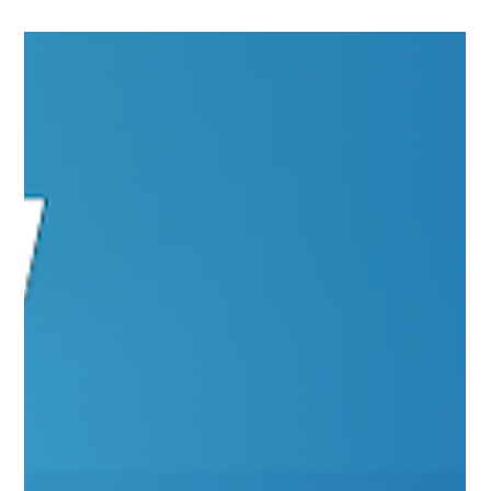
Jornada Agil
#JornadaÁgil EP1795 Planejamento,
Transformação Digital e I.A. para
2026 QUI 08.01.26 07h31
Planejamento, Transformação Digital e I.A. para 2026