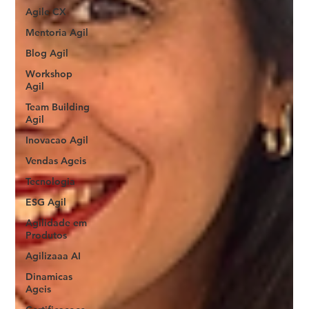
Agile CX
Mentoria Agil
Blog Agil
Workshop
Agil
Team Building
Agil
Inovacao Agil
Vendas Ageis
Tecnologia
ESG Agil
Agilidade em
Produtos
Agilizaaa AI
Dinamicas
Ageis