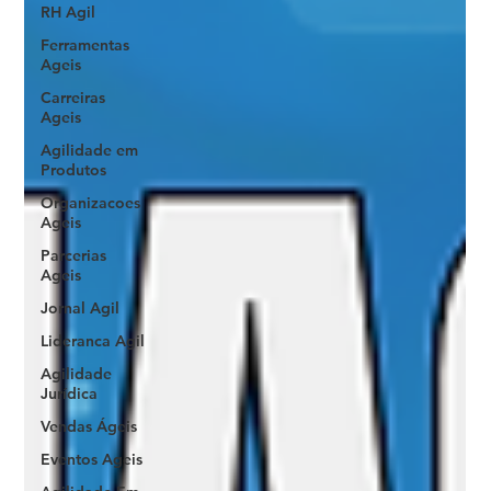
RH Agil
Ferramentas
Ageis
Carreiras
Ageis
Agilidade em
Produtos
Organizacoes
Ageis
Parcerias
Ageis
Jornal Agil
Lideranca Agil
Agilidade
Jurídica
Vendas Ágeis
Eventos Ageis