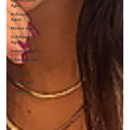
Certificacoes
Ageis
Reflexoes
Ageis
Memes Ageis
Celebracoes
Ageis
Industria Agil
Educação Ágil
Neuro
Agilidade
Quarta Agil
Sexta Agil