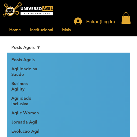
Entrar (Log In)
Home
Institucional
Mais
Posts Ageis
Posts Ageis
Agilidade na
Saude
Business
Agility
Agilidade
Inclusiva
Agile Women
Jornada Agil
Evolucao Agil