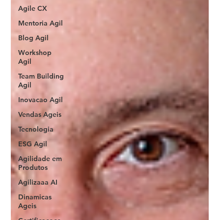
Agile CX
Mentoria Agil
Blog Agil
Workshop
Agil
Team Building
Agil
Inovacao Agil
Vendas Ageis
Tecnologia
ESG Agil
Agilidade em
Produtos
Agilizaaa AI
Dinamicas
Ageis