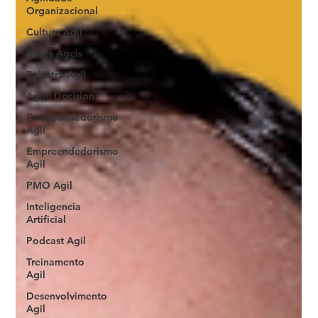
Organizacional
Cultura Agil
Cases Ageis
Palestra Agil
Agile Decision
Empreendedorismo
Ágil
Empreendedorismo
Agil
PMO Agil
Inteligencia
Artificial
Podcast Agil
Treinamento
Agil
Desenvolvimento
Agil