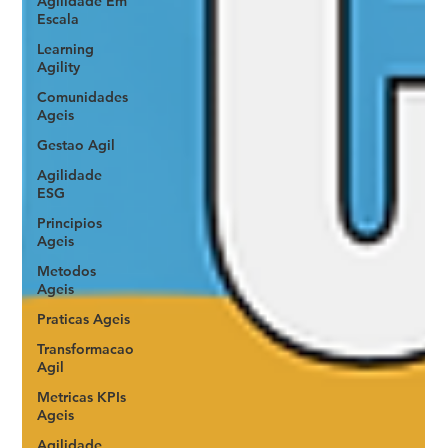
Agilidade Em
Escala
Learning
Agility
Comunidades
Ageis
Gestao Agil
Agilidade
ESG
Principios
Ageis
Metodos
Ageis
Praticas Ageis
Transformacao
Agil
Metricas KPIs
Ageis
Agilidade