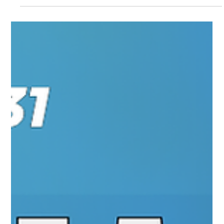
Universo Ágil (interno)
Apr 3
2 min read
Jornada Agil
#JornadaÁgil EP1885 ATD + ABTD 26
Los Angeles QUA 08.04.26 07h31
ATD + ABTD 26 Los Angeles