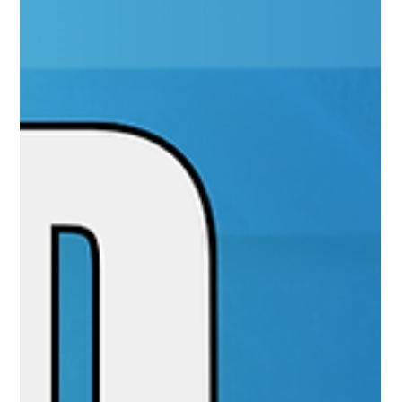
#JornadaÁgil EP1717 RH+Ágil e
ABRH-SP QUA 22.10.25 07h31
RH+Ágil e ABRH-SP