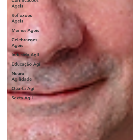
Certificacoes
Ageis
Reflexoes
Ageis
Memes Ageis
Celebracoes
Ageis
Industria Agil
Educação Ágil
Neuro
Agilidade
Quarta Agil
Sexta Agil