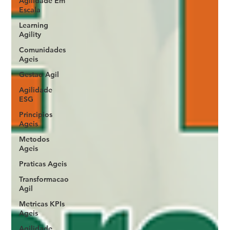
Agilidade Em
Escala
Learning
Agility
Comunidades
Ageis
Gestao Agil
Agilidade
ESG
Principios
Ageis
Metodos
Ageis
Praticas Ageis
Transformacao
Agil
Metricas KPIs
Ageis
Agilidade