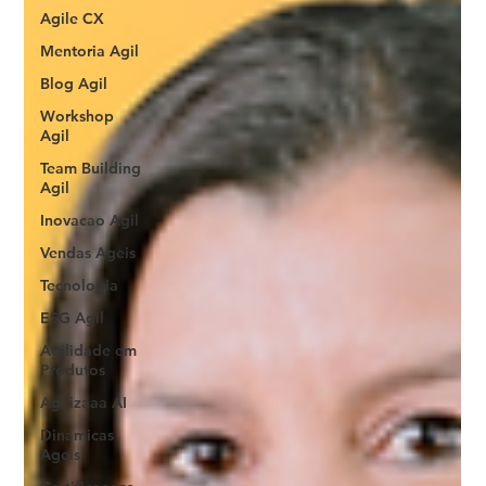
Agile CX
Mentoria Agil
Blog Agil
Workshop
Agil
Team Building
Agil
Inovacao Agil
Vendas Ageis
Tecnologia
ESG Agil
Agilidade em
Produtos
Agilizaaa AI
Dinamicas
Ageis