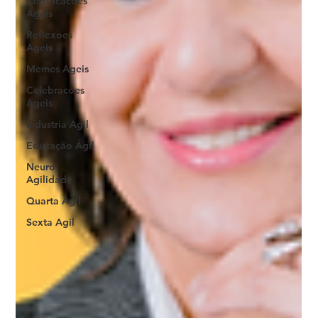
Certificacoes
Ageis
Reflexoes
Ageis
Memes Ageis
Celebracoes
Ageis
Industria Agil
Educação Ágil
Neuro
Agilidade
Quarta Agil
Sexta Agil