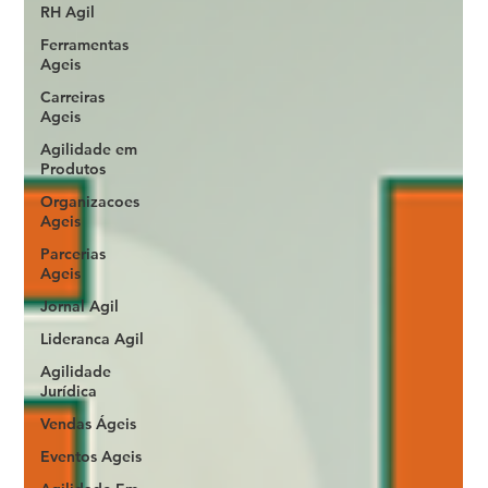
RH Agil
Ferramentas
Ageis
Carreiras
Ageis
Agilidade em
Produtos
Organizacoes
Ageis
Parcerias
Ageis
Jornal Agil
Lideranca Agil
Agilidade
Jurídica
Vendas Ágeis
Eventos Ageis