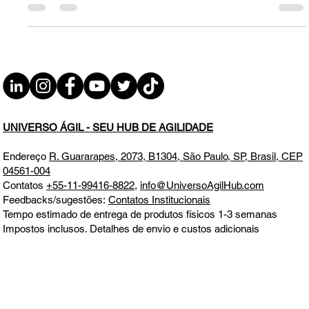
Inclusão: a União faz a Diferença
UNIVERSO ÁGIL - SEU HUB DE AGILIDADE
Endereço
R. Guararapes, 2073, B1304, São Paulo, SP, Brasil, CEP
04561-004
Contatos
+55-11-99416-8822
,
info@UniversoAgilHub.com
Feedbacks/sugestões:
Contatos Institucionais
Tempo estimado de entrega de produtos físicos 1-3 semanas
Impostos inclusos. Detalhes de envio e custos adicionais
informados no momento da compra
Todos os direitos reservados. Este site não faz parte do Google ou