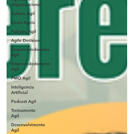
Organizacional
Cultura Agil
Cases Ageis
Palestra Agil
Agile Decision
Empreendedorismo
Ágil
Empreendedorismo
Agil
PMO Agil
Inteligencia
Artificial
Podcast Agil
Treinamento
Agil
Desenvolvimento
Agil