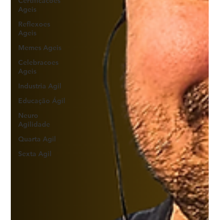
Certificacoes
Ageis
Reflexoes
Ageis
Memes Ageis
Celebracoes
Ageis
Industria Agil
Educação Ágil
Neuro
Agilidade
Quarta Agil
Sexta Agil