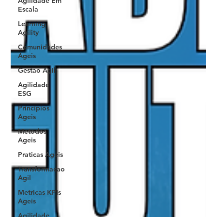
Agilidade Em
Escala
Learning
Agility
Comunidades
Ageis
Gestao Agil
Agilidade
ESG
Principios
Ageis
Metodos
Ageis
Praticas Ageis
Transformacao
Agil
Metricas KPIs
Ageis
Agilidade