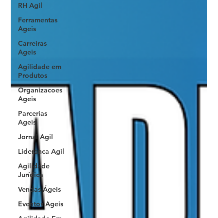
RH Agil
Ferramentas
Ageis
Carreiras
Ageis
Agilidade em
Produtos
Organizacoes
Ageis
Parcerias
Ageis
Jornal Agil
Lideranca Agil
Agilidade
Jurídica
Vendas Ágeis
Eventos Ageis