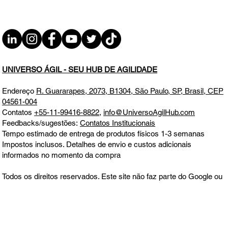
UNIVERSO ÁGIL - SEU HUB DE AGILIDADE
Endereço
R. Guararapes, 2073, B1304, São Paulo, SP, Brasil, CEP
04561-004
Contatos
+55-11-99416-8822
,
info@UniversoAgilHub.com
Feedbacks/sugestões:
Contatos Institucionais
Tempo estimado de entrega de produtos físicos 1-3 semanas
Impostos inclusos. Detalhes de envio e custos adicionais
informados no momento da compra
Todos os direitos reservados. Este site não faz parte do Google ou
Meta, nem é endossado por eles em nenhum aspecto. Google e
Meta são marcas comerciais