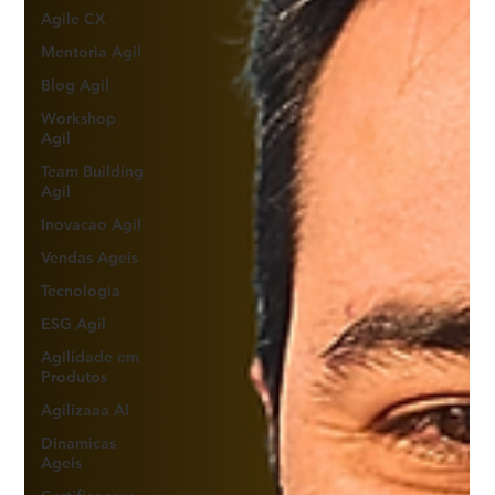
Agile CX
Mentoria Agil
Blog Agil
Workshop
Agil
Team Building
Agil
Inovacao Agil
Vendas Ageis
Tecnologia
ESG Agil
Agilidade em
Produtos
Agilizaaa AI
Dinamicas
Ageis