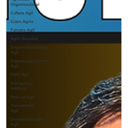
Organizacional
Cultura Agil
Cases Ageis
Palestra Agil
Agile Decision
Empreendedorismo
Ágil
Empreendedorismo
Agil
PMO Agil
Inteligencia
Artificial
Podcast Agil
Treinamento
Agil
Desenvolvimento
Agil