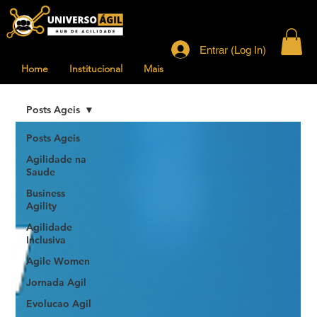
Entrar (Log In)
Home
Institucional
Mais
Posts Ageis
Posts Ageis
Agilidade na
Saude
Business
Agility
Agilidade
Inclusiva
Agile Women
Jornada Agil
Evolucao Agil