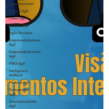
Organizacional
Cultura Agil
Cases Ageis
Palestra Agil
Agile Decision
Empreendedorismo
Ágil
Empreendedorismo
Agil
PMO Agil
Inteligencia
Artificial
Podcast Agil
Treinamento
Agil
Desenvolvimento
Agil