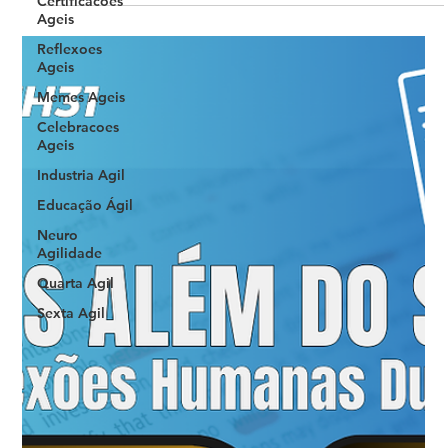
Certificacoes
Ageis
Reflexoes
Ageis
Memes Ageis
Celebracoes
Ageis
Industria Agil
Educação Ágil
Neuro
Agilidade
Quarta Agil
Sexta Agil