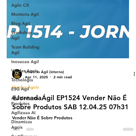
Agile CX
Mentoria Agil
Blog Agil
Workshop
Agil
Team Building
Agil
Inovacao Agil
Vendas Ageis
Tecnologia
Universo Ágil (interno)
Apr 11, 2025
2 min read
ESG Agil
Agilidade em
Vendas Ágeis
Produtos
#JornadaÁgil EP1524 Vender Não É
Agilizaaa AI
Sobre Produtos SAB 12.04.25 07h31
Dinamicas
Ageis
Vender Não É Sobre Produtos