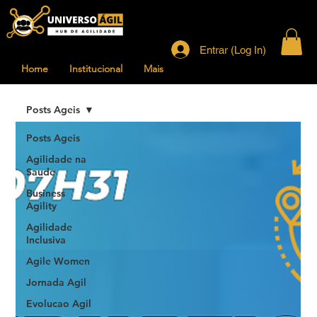
Entrar (Log In)
Home
Institucional
Mais
Posts Ageis
Posts Ageis
Agilidade na
Saude
Business
Agility
Agilidade
Inclusiva
Agile Women
Jornada Agil
Evolucao Agil