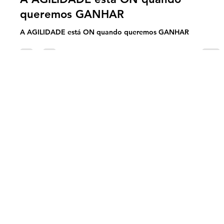
Andre Sanches
Nov 20, 2024
2 min read
Palestra Agil
A AGILIDADE está ON quando
queremos GANHAR
A AGILIDADE está ON quando queremos GANHAR
UNIVERSO ÁGIL - SEU HUB DE AGILIDADE
Endereço
R. Guararapes, 2073, B1304, São Paulo, SP, Brasil, CEP
04561-004