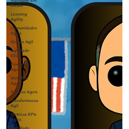
Agilidade Em
Escala
Learning
Agility
Comunidades
Ageis
Gestao Agil
Agilidade
ESG
Principios
Ageis
Metodos
Ageis
Praticas Ageis
Transformacao
Agil
Metricas KPIs
Ageis
Agilidade