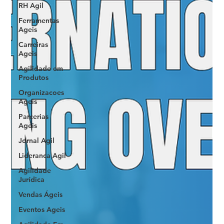
RH Agil
Ferramentas
Ageis
Carreiras
Ageis
Agilidade em
Produtos
Organizacoes
Ageis
Parcerias
Ageis
Jornal Agil
Lideranca Agil
Agilidade
Jurídica
Vendas Ágeis
Eventos Ageis